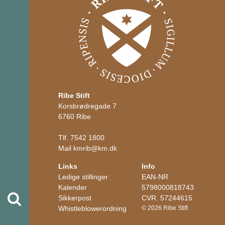
Ribe Stift
Korsbrødregade 7
6760 Ribe
Tlf.
7542 1800
Mail
kmrib
@
km.dk
Links
Info
Ledige stillinger
EAN-NR
Kalender
5798000818743
Søg
Sikkerpost
CVR. 57244615
Whistleblowerordning
© 2026 Ribe Stift