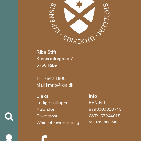
Ribe Stift
Korsbrødregade 7
6760 Ribe
Tlf.
7542 1800
Mail
kmrib
@
km.dk
Links
Info
Ledige stillinger
EAN-NR
Kalender
5798000818743
Søg
Sikkerpost
CVR. 57244615
Whistleblowerordning
© 2026 Ribe Stift