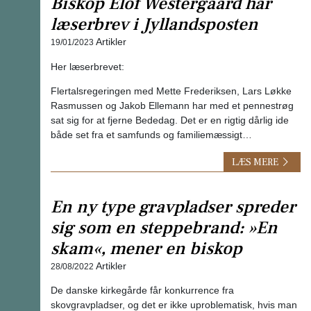
Biskop Elof Westergaard har
læserbrev i Jyllandsposten
Artikler
19/01/2023
Her læserbrevet:
Flertalsregeringen med Mette Frederiksen, Lars Løkke
Rasmussen og Jakob Ellemann har med et pennestrøg
sat sig for at fjerne Bededag. Det er en rigtig dårlig ide
både set fra et samfunds og familiemæssigt…
LÆS MERE
En ny type gravpladser spreder
sig som en steppebrand: »En
skam«, mener en biskop
Artikler
28/08/2022
De danske kirkegårde får konkurrence fra
skovgravpladser, og det er ikke uproblematisk, hvis man