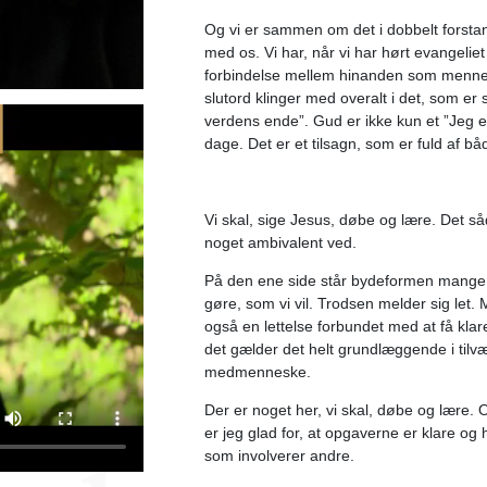
Og vi er sammen om det i dobbelt fors
med os. Vi har, når vi har hørt evangeli
forbindelse mellem hinanden som menne
slutord klinger med overalt i det, som er s
verdens ende”. Gud er ikke kun et ”Jeg e
dage. Det er et tilsagn, som er fuld af bå
Vi skal, sige Jesus, døbe og lære. Det så
noget ambivalent ved.
På den ene side står bydeformen mange 
gøre, som vi vil. Trodsen melder sig let
også en lettelse forbundet med at få klar
det gælder det helt grundlæggende i tilvæ
medmenneske.
Der er noget her, vi skal, døbe og lære.
er jeg glad for, at opgaverne er klare og
som involverer andre.