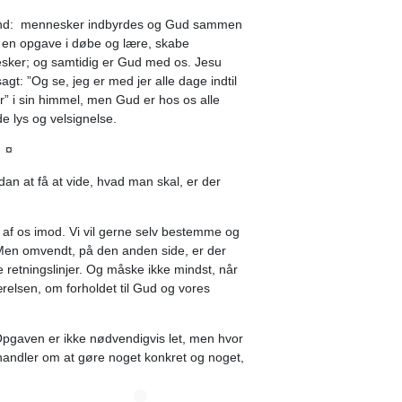
tand: mennesker indbyrdes og Gud sammen
et en opgave i døbe og lære, skabe
sker; og samtidig er Gud med os. Jesu
agt: ”Og se, jeg er med jer alle dage indtil
r” i sin himmel, men Gud er hos os alle
de lys og velsignelse.
¤
dan at få at vide, hvad man skal, er der
af os imod. Vi vil gerne selv bestemme og
. Men omvendt, på den anden side, er der
e retningslinjer. Og måske ikke mindst, når
relsen, om forholdet til Gud og vores
 Opgaven er ikke nødvendigvis let, men hvor
 handler om at gøre noget konkret og noget,