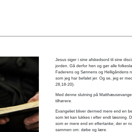
Jesus siger i sine afskedsord til sine dis
jorden. Gå derfor hen og gør alle folkesla
Faderens og Sønnens og Helligåndens navn
som jeg har befalet jer. Og se, jeg er med
28,18-20).
Med denne slutning på Matthæusevangeli
tilhørere.
Evangeliet bliver dermed mere end en ber
som let kan lukkes i efter endt læsning. D
som er mere end en eftertanke; der er no
sammen om: døbe og lære.