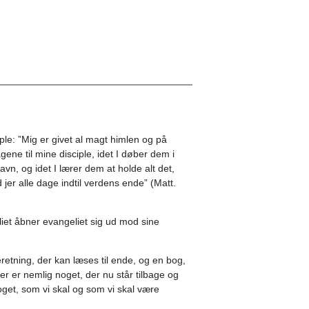
ciple: ”Mig er givet al magt himlen og på
gene til mine disciple, idet I døber dem i
, og idet I lærer dem at holde alt det,
 jer alle dage indtil verdens ende” (Matt.
et åbner evangeliet sig ud mod sine
etning, der kan læses til ende, og en bog,
er er nemlig noget, der nu står tilbage og
get, som vi skal og som vi skal være