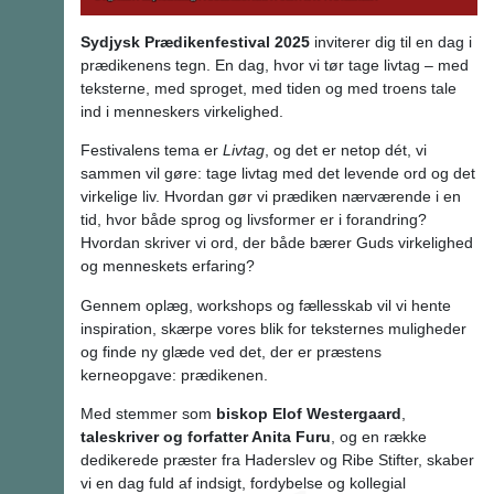
Sydjysk Prædikenfestival 2025
inviterer dig til en dag i
prædikenens tegn. En dag, hvor vi tør tage livtag – med
teksterne, med sproget, med tiden og med troens tale
ind i menneskers virkelighed.
Festivalens tema er
Livtag
, og det er netop dét, vi
sammen vil gøre: tage livtag med det levende ord og det
virkelige liv. Hvordan gør vi prædiken nærværende i en
tid, hvor både sprog og livsformer er i forandring?
Hvordan skriver vi ord, der både bærer Guds virkelighed
og menneskets erfaring?
Gennem oplæg, workshops og fællesskab vil vi hente
inspiration, skærpe vores blik for teksternes muligheder
og finde ny glæde ved det, der er præstens
kerneopgave: prædikenen.
Med stemmer som
biskop Elof Westergaard
,
taleskriver og forfatter Anita Furu
, og en række
dedikerede præster fra Haderslev og Ribe Stifter, skaber
vi en dag fuld af indsigt, fordybelse og kollegial