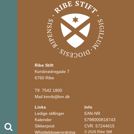
Ribe Stift
Korsbrødregade 7
6760 Ribe
Tlf.
7542 1800
Mail
kmrib
@
km.dk
Links
Info
Ledige stillinger
EAN-NR
Kalender
5798000818743
Søg
Sikkerpost
CVR. 57244615
Whistleblowerordning
© 2026 Ribe Stift