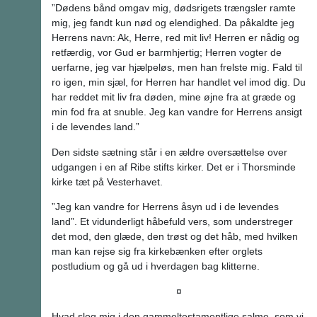
”Dødens bånd omgav mig, dødsrigets trængsler ramte
mig, jeg fandt kun nød og elendighed. Da påkaldte jeg
Herrens navn: Ak, Herre, red mit liv! Herren er nådig og
retfærdig, vor Gud er barmhjertig; Herren vogter de
uerfarne, jeg var hjælpeløs, men han frelste mig. Fald til
ro igen, min sjæl, for Herren har handlet vel imod dig. Du
har reddet mit liv fra døden, mine øjne fra at græde og
min fod fra at snuble. Jeg kan vandre for Herrens ansigt
i de levendes land.”
Den sidste sætning står i en ældre oversættelse over
udgangen i en af Ribe stifts kirker. Det er i Thorsminde
kirke tæt på Vesterhavet.
”Jeg kan vandre for Herrens åsyn ud i de levendes
land”. Et vidunderligt håbefuld vers, som understreger
det mod, den glæde, den trøst og det håb, med hvilken
man kan rejse sig fra kirkebænken efter orglets
postludium og gå ud i hverdagen bag klitterne.
¤
Hvad slog mig i den gammeltestamentlige salme, som vi