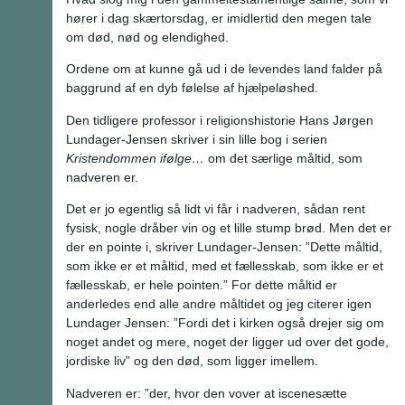
hører i dag skærtorsdag, er imidlertid den megen tale
om død, nød og elendighed.
Ordene om at kunne gå ud i de levendes land falder på
baggrund af en dyb følelse af hjælpeløshed.
Den tidligere professor i religionshistorie Hans Jørgen
Lundager-Jensen skriver i sin lille bog i serien
Kristendommen ifølge…
om det særlige måltid, som
nadveren er.
Det er jo egentlig så lidt vi får i nadveren, sådan rent
fysisk, nogle dråber vin og et lille stump brød. Men det er
der en pointe i, skriver Lundager-Jensen: ”Dette måltid,
som ikke er et måltid, med et fællesskab, som ikke er et
fællesskab, er hele pointen.” For dette måltid er
anderledes end alle andre måltidet og jeg citerer igen
Lundager Jensen: ”Fordi det i kirken også drejer sig om
noget andet og mere, noget der ligger ud over det gode,
jordiske liv” og den død, som ligger imellem.
Nadveren er: ”der, hvor den vover at iscenesætte