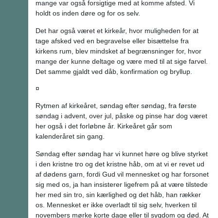
mange var også forsigtige med at komme afsted. Vi
holdt os inden døre og for os selv.
Det har også været et kirkeår, hvor muligheden for at
tage afsked ved en begravelse eller bisættelse fra
kirkens rum, blev mindsket af begrænsninger for, hvor
mange der kunne deltage og være med til at sige farvel.
Det samme gjaldt ved dåb, konfirmation og bryllup.
¤
Rytmen af kirkeåret, søndag efter søndag, fra første
søndag i advent, over jul, påske og pinse har dog været
her også i det forløbne år. Kirkeåret går som
kalenderåret sin gang.
Søndag efter søndag har vi kunnet høre og blive styrket
i den kristne tro og det kristne håb, om at vi er revet ud
af dødens garn, fordi Gud vil mennesket og har forsonet
sig med os, ja han insisterer ligefrem på at være tilstede
her med sin tro, sin kærlighed og det håb, han rækker
os. Mennesket er ikke overladt til sig selv, hverken til
novembers mørke korte dage eller til sygdom og død. At