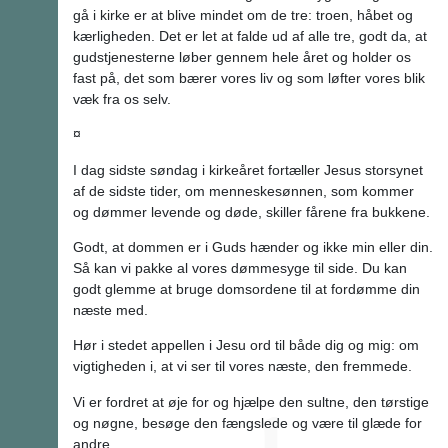
gå i kirke er at blive mindet om de tre: troen, håbet og
kærligheden. Det er let at falde ud af alle tre, godt da, at
gudstjenesterne løber gennem hele året og holder os
fast på, det som bærer vores liv og som løfter vores blik
væk fra os selv.
¤
I dag sidste søndag i kirkeåret fortæller Jesus storsynet
af de sidste tider, om menneskesønnen, som kommer
og dømmer levende og døde, skiller fårene fra bukkene.
Godt, at dommen er i Guds hænder og ikke min eller din.
Så kan vi pakke al vores dømmesyge til side. Du kan
godt glemme at bruge domsordene til at fordømme din
næste med.
Hør i stedet appellen i Jesu ord til både dig og mig: om
vigtigheden i, at vi ser til vores næste, den fremmede.
Vi er fordret at øje for og hjælpe den sultne, den tørstige
og nøgne, besøge den fængslede og være til glæde for
andre.