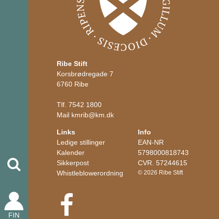
Ribe Stift
Korsbrødregade 7
6760 Ribe
Tlf.
7542 1800
Mail
kmrib
@
km.dk
Links
Info
Ledige stillinger
EAN-NR
Kalender
5798000818743
Søg
Sikkerpost
CVR. 57244615
Whistleblowerordning
© 2026 Ribe Stift
FIN