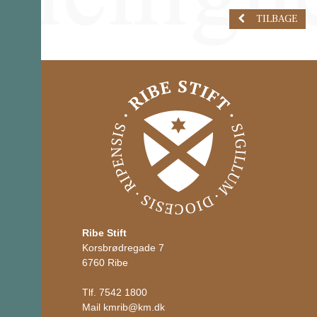
TILBAGE
Ribe Stift
Korsbrødregade 7
6760 Ribe
Tlf.
7542 1800
Mail
kmrib
@
km.dk