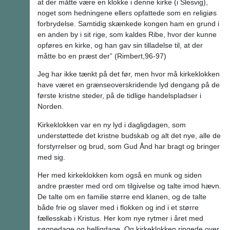
at der måtte være en klokke i denne kirke (i Slesvig),
noget som hedningene ellers opfattede som en religiøs
forbrydelse. Samtidig skænkede kongen ham en grund i
en anden by i sit rige, som kaldes Ribe, hvor der kunne
opføres en kirke, og han gav sin tilladelse til, at der
måtte bo en præst der” (Rimbert,96-97)
Jeg har ikke tænkt på det før, men hvor må kirkeklokken
have været en grænseoverskridende lyd dengang på de
første kristne steder, på de tidlige handelspladser i
Norden.
Kirkeklokken var en ny lyd i dagligdagen, som
understøttede det kristne budskab og alt det nye, alle de
forstyrrelser og brud, som Gud Ånd har bragt og bringer
med sig.
Her med kirkeklokken kom også en munk og siden
andre præster med ord om tilgivelse og talte imod hævn.
De talte om en familie større end klanen, og de talte
både frie og slaver med i flokken og ind i et større
fællesskab i Kristus. Her kom nye rytmer i året med
søgnedage og helligdage. Og kirkeklokken ringede over