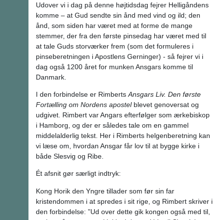
Udover vi i dag på denne højtidsdag fejrer Helligåndens
komme – at Gud sendte sin ånd med vind og ild; den
ånd, som siden har været med at forme de mange
stemmer, der fra den første pinsedag har været med til
at tale Guds storværker frem (som det formuleres i
pinseberetningen i Apostlens Gerninger) - så fejrer vi i
dag også 1200 året for munken Ansgars komme til
Danmark.
I den forbindelse er Rimberts
Ansgars Liv. Den første
Fortælling om Nordens apostel
blevet genoversat og
udgivet. Rimbert var Angars efterfølger som ærkebiskop
i Hamborg, og der er således tale om en gammel
middelalderlig tekst. Her i Rimberts helgenberetning kan
vi læse om, hvordan Ansgar får lov til at bygge kirke i
både Slesvig og Ribe.
Ét afsnit gør særligt indtryk:
Kong Horik den Yngre tillader som før sin far
kristendommen i at spredes i sit rige, og Rimbert skriver i
den forbindelse: ”Ud over dette gik kongen også med til,