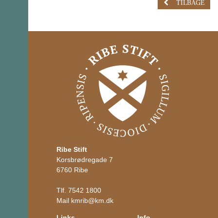
TILBAGE
Ribe Stift
Korsbrødregade 7
6760 Ribe
Tlf.
7542 1800
Mail
kmrib
@
km.dk
Links
Info