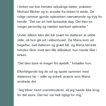
I kirken var kun hendes seksårige datter, præsten
Michael Blicher og to ansatte fra kirken til stede. De
rolige rammer gjorde oplevelsen nærværende og tryg for
hende. “Det var en helt fantastisk dag. Det blev en
meget personlig og næsten spirituel oplevelse.”
Under dåben blev det lidt svært for datteren at sidde
stille, så hun gik ud i våbenhuset. Da Maria kom ud
bagefter, sad datteren og græd lidt, og Maria tørrede
hendes tårer med den lille dåbsklud, hun havde fået i
kirken.
“Det blev bare et meget fint øjeblik,” fortæller hun.
Efterfølgende tog de ud og spiste sammen med
datterens far – stille og enkelt, præcis som Maria
ønskede det.
“Jeg bliver nemt overstimuleret, så jeg havde ikke brug
for det store. Det her var helt rigtigt for mig.”