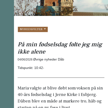
NYHEDSFILTER
På min fødselsdag følte jeg mig
ikke alene
Øvrige nyheder Dåb
04/06/2026
Tidspunkt:
10:42-
Maria valgte at blive døbt som voksen på sin
40-års fødselsdag i Jerne Kirke i Esbjerg.
Dåben blev en måde at markere tro, håb og
starten på en ny fase i livet.