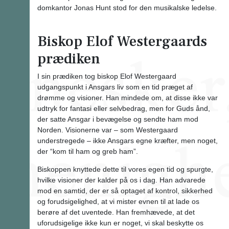
domkantor Jonas Hunt stod for den musikalske ledelse.
Biskop Elof Westergaards
prædiken
I sin prædiken tog biskop Elof Westergaard
udgangspunkt i Ansgars liv som en tid præget af
drømme og visioner. Han mindede om, at disse ikke var
udtryk for fantasi eller selvbedrag, men for Guds ånd,
der satte Ansgar i bevægelse og sendte ham mod
Norden. Visionerne var – som Westergaard
understregede – ikke Ansgars egne kræfter, men noget,
der “kom til ham og greb ham”.
Biskoppen knyttede dette til vores egen tid og spurgte,
hvilke visioner der kalder på os i dag. Han advarede
mod en samtid, der er så optaget af kontrol, sikkerhed
og forudsigelighed, at vi mister evnen til at lade os
berøre af det uventede. Han fremhævede, at det
uforudsigelige ikke kun er noget, vi skal beskytte os