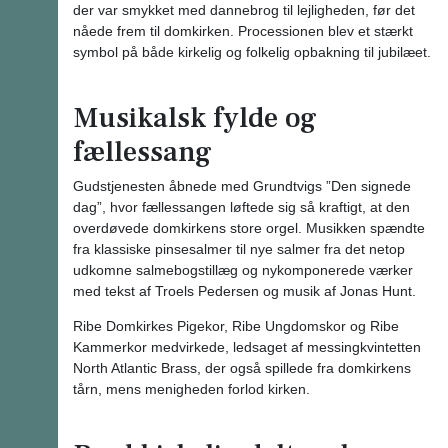
der var smykket med dannebrog til lejligheden, før det
nåede frem til domkirken. Processionen blev et stærkt
symbol på både kirkelig og folkelig opbakning til jubilæet.
Musikalsk fylde og
fællessang
Gudstjenesten åbnede med Grundtvigs ”Den signede
dag”, hvor fællessangen løftede sig så kraftigt, at den
overdøvede domkirkens store orgel. Musikken spændte
fra klassiske pinsesalmer til nye salmer fra det netop
udkomne salmebogstillæg og nykomponerede værker
med tekst af Troels Pedersen og musik af Jonas Hunt.
Ribe Domkirkes Pigekor, Ribe Ungdomskor og Ribe
Kammerkor medvirkede, ledsaget af messingkvintetten
North Atlantic Brass, der også spillede fra domkirkens
tårn, mens menigheden forlod kirken.