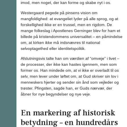
imod, men noget, der kan forme og skabe nyt i os.
Westergaard pegede på pinsens vision om
mangfoldighed: at evangeliet lyder på alle sprog, og at
forskellighed ikke er en trussel, men en rigdom. De
mange folkeslag i Apostlenes Gerninger blev for ham et
billede på kristendommens universalitet – en påmindelse
om, at kirken ikke må indsnævres til national
selvoptagethed eller identitetspolitik.
Afslutningsvis talte han om værdien af “omveje” i livet –
de processer, der ikke kan hastes igennem, men som
former os. Han mindede om, at vi ikke er overladt til os
selv, men lever under løftet om, at Gud skriver sin lov i
menneskers hjerter og sender sin ånd som vejleder og
trøster. Pfingsten, sagde han, er Guds nærvær, der
åbner for nye begyndelser og nye veje.
En markering af historisk
betydning – en hundredårs