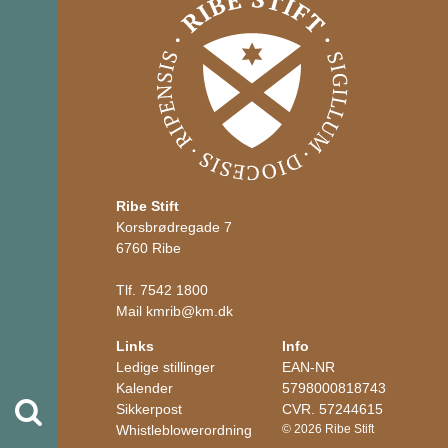
Ribe Stift
Korsbrødregade 7
6760 Ribe
Tlf.
7542 1800
Mail
kmrib
@
km.dk
Links
Info
Ledige stillinger
EAN-NR
Kalender
5798000818743
Søg
Sikkerpost
CVR. 57244615
Whistleblowerordning
© 2026 Ribe Stift