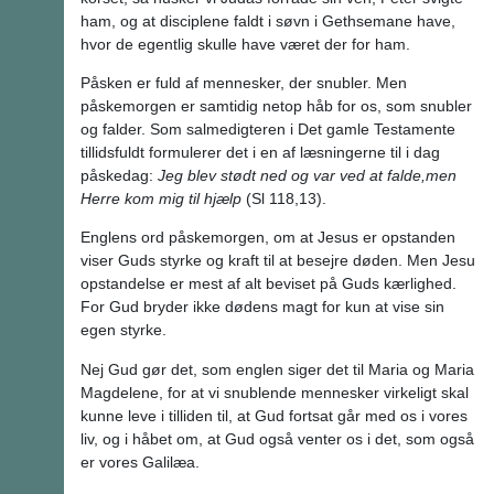
ham, og at disciplene faldt i søvn i Gethsemane have,
hvor de egentlig skulle have været der for ham.
Påsken er fuld af mennesker, der snubler. Men
påskemorgen er samtidig netop håb for os, som snubler
og falder. Som salmedigteren i Det gamle Testamente
tillidsfuldt formulerer det i en af læsningerne til i dag
påskedag:
Jeg blev stødt ned og var ved at falde,
men
Herre kom mig til hjælp
(Sl 118,13).
Englens ord påskemorgen, om at Jesus er opstanden
viser Guds styrke og kraft til at besejre døden. Men Jesu
opstandelse er mest af alt beviset på Guds kærlighed.
For Gud bryder ikke dødens magt for kun at vise sin
egen styrke.
Nej Gud gør det, som englen siger det til Maria og Maria
Magdelene, for at vi snublende mennesker virkeligt skal
kunne leve i tilliden til, at Gud fortsat går med os i vores
liv, og i håbet om, at Gud også venter os i det, som også
er vores Galilæa.