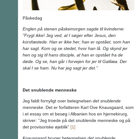
Påskedag
Englen på stenen påskemorgen sagde til kvinderne:
”Frygt ikke! Jeg ved, at I søger efter Jesus, den
korsfæstede. Han er ikke her; han er opstået, som han
har sagt. Kom og se stedet, hvor han lå. Og skynd jer
hen og sig til hans disciple, at han er opstået fra de
døde. Og se, han går i forvejen for jer til Galilæa. Der
skal I se ham. Nu har jeg sagt jer det.”
Det snublende menneske
Jeg faldt fornyligt over betegnelsen
det snublende
menneske
. Det er forfatteren Karl Ove Knausgaard, som
i et essay om et besøg i Albanien hos en hjernekirurg,
skriver: ”Jeg troede på det snublende menneske og på
det provisoriske øjeblik”
[1]
Knausgaard bruger betegnelsen
det snublende