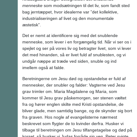
menneske
som modsætningen til det liv, som fandt sted
bag jerntæppet, hvor idealerne var ”det kollektive,
industrialiseringen af livet og den monumentale
æstetisk”.
Det er nemt at identificere sig med det snublende
menneske, som lever i en forgængelig tid. Når vi ser os i
spejlet og ser på vores liv og betragter livet, som vi lever
det med hinanden, så er livet fuld af snublesten, og vi
undgår næppe at træde ved siden, snuble og ind
imellem også at falde.
Beretningerne om Jesu død og opstandelse er fuld af
mennesker, der snubler og falder: Vagterne ved Jesu
grav trimler om. Maria Magdalene og Maria, som
kommer til Jesu grav påskemorgen, ser stenen væltet
fra og hører englen skilte med Kristi opstandelse, de
bliver glade, men samtidig bange, og de skynder sig bort
fra graven. Hos nogle af evangelisterne nærmest
beskrevet som flygter de to kvinder derfra. Husker vi
tilbage til beretningen om Jesu tilfangetagelse og død på
korset, så husker vi Judas forråde sin ven, Peter svigte