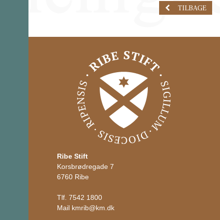
TILBAGE
Ribe Stift
Korsbrødregade 7
6760 Ribe
Tlf.
7542 1800
Mail
kmrib
@
km.dk