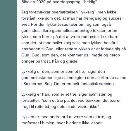
Bibelen 2020 på hverdagssprog: ”heldig”.
Jeg foretrækker oversættelsen ”lykkelig”, men lykke
forstået ikke som det, at man har fremgang og succes i
livet. For den lykke Jesus taler om, og som også
genfindes i flere gammeltestamentlige tekster, er en
lykke, som beror på det at være rodfæstet. Ikke bare
som det, at man hviler i sig selv, men lykken består i
nærheden til Gud, eller rettere lykken er at forlade sig på
Gud. Gud, som den, der kommer os i møde og netop
bringer os trøst, håb og glæde.
Lykkelig er den, som er som et træ, siger den
gammeltestamentlige salmedigter i den allerførste salme
i Salmernes Bog. Det er en helt fantastisk sætning.
Lykkelig er han, som er et træ, siger salmisten og
fortsætter: ”som et træ plantet ved bækken; det bærer
frugt til rette tid, og dets blade visner ikke”.
Lykken er med andre ord at være som et træ, og
rodfæstet i himlen, hvor bladene ikke visner.