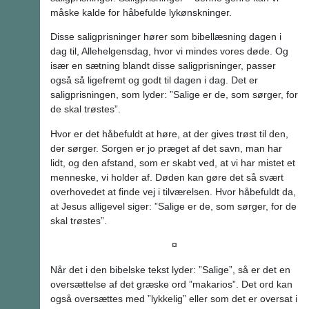
måske kalde for håbefulde lykønskninger.
Disse saligprisninger hører som bibellæsning dagen i
dag til, Allehelgensdag, hvor vi mindes vores døde. Og
især en sætning blandt disse saligprisninger, passer
også så ligefremt og godt til dagen i dag. Det er
saligprisningen, som lyder: ”Salige er de, som sørger, for
de skal trøstes”.
Hvor er det håbefuldt at høre, at der gives trøst til den,
der sørger. Sorgen er jo præget af det savn, man har
lidt, og den afstand, som er skabt ved, at vi har mistet et
menneske, vi holder af. Døden kan gøre det så svært
overhovedet at finde vej i tilværelsen. Hvor håbefuldt da,
at Jesus alligevel siger: ”Salige er de, som sørger, for de
skal trøstes”.
¤
Når det i den bibelske tekst lyder: ”Salige”, så er det en
oversættelse af det græske ord ”makarios”. Det ord kan
også oversættes med ”lykkelig” eller som det er oversat i