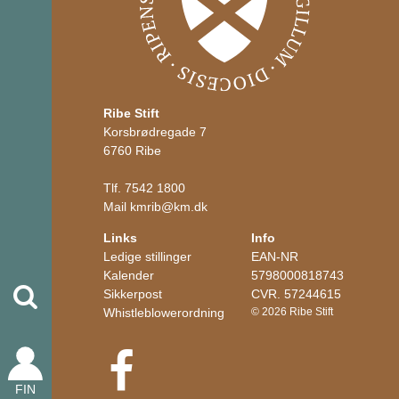
Ribe Stift
Korsbrødregade 7
6760 Ribe
Tlf.
7542 1800
Mail
kmrib
@
km.dk
Links
Info
Ledige stillinger
EAN-NR
Kalender
5798000818743
Søg
Sikkerpost
CVR. 57244615
Whistleblowerordning
© 2026 Ribe Stift
FIN