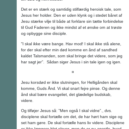
Det er en stærk og samtidig stilfærdig heroisk tale, som
Jesus her holder. Den er uden klynk og i stedet båret af
Jesu stærke vilje til både at forklare sin tætte forbindelse
til Gud Faderen og ikke mindst af et ønske om at trøste
og opbygge sine disciple.
"I skal ikke være bange. Hav mod! I skal ikke stå alene,
for der skal efter min død komme en ånd af sandhed
kaldet Talsmanden, som skal bringe det videre, som jeg
har sagt jer”. Sådan siger Jesus i sin tale igen og igen.
¤
Jesu korsdød er ikke slutningen, for Helligånden skal
komme, Guds Ånd. Vi skal snart fejre pinse. Og denne
ånd skal bære evangeliet, det glædelige budskab,
videre.
Og tilføjer Jesus så: ”Men også I skal vidne”., dvs.
disciplene skal fortælle om det, de har hørt ham sige og
set ham gøre. De skal fortælle hans liv videre. Disciplene
er ikke længere blot elever, men de er nu apostle, hvad