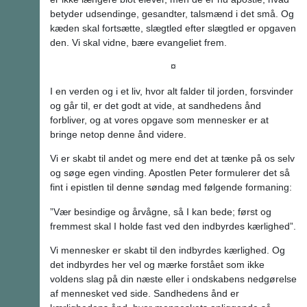
betyder udsendinge, gesandter, talsmænd i det små. Og
kæden skal fortsætte, slægtled efter slægtled er opgaven
den. Vi skal vidne, bære evangeliet frem.
¤
I en verden og i et liv, hvor alt falder til jorden, forsvinder
og går til, er det godt at vide, at sandhedens ånd
forbliver, og at vores opgave som mennesker er at
bringe netop denne ånd videre.
Vi er skabt til andet og mere end det at tænke på os selv
og søge egen vinding. Apostlen Peter formulerer det så
fint i epistlen til denne søndag med følgende formaning:
”Vær besindige og årvågne, så I kan bede; først og
fremmest skal I holde fast ved den indbyrdes kærlighed”.
Vi mennesker er skabt til den indbyrdes kærlighed. Og
det indbyrdes her vel og mærke forstået som ikke
voldens slag på din næste eller i ondskabens nedgørelse
af mennesket ved side. Sandhedens ånd er