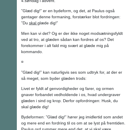
4.søndag i advent.
”Glæd dig!” er en bydeform, og det, at Paulus også
gentager denne formaning, forstærker blot fordringen:
”Du
skal
glæde dig!”
Men kan vi det? Og er der ikke noget modsætningsfyldt
ved at tro, at glæden sådan kan fordres af os? Det
forekommer i alt fald mig svært at glæde mig på
kommando.
¤
”Glæd dig!” kan naturligvis ses som udtryk for, at der er
så meget, som byder glæden trods:
Livet er fyldt af genvordigheder og farer, og ormen
gnaver forbandet vedholdende i os, hvad undergraver
glæden i sind og krop. Derfor opfordringen: Husk, du
skal glæde dig!
Bydeformen: ”Glæd dig!” hører jeg imidlertid som andet
og mere end en fordring til os om at se lyst på fremtiden.
Paulus ord rummer mere end det, at vi skal være