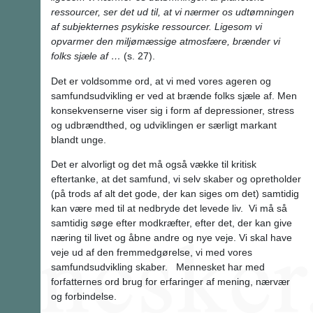
ressourcer, ser det ud til, at vi nærmer os udtømningen
af subjekternes psykiske ressourcer. Ligesom vi
opvarmer den miljømæssige atmosfære, brænder vi
folks sjæle af …
(s. 27).
Det er voldsomme ord, at vi med vores ageren og
samfundsudvikling er ved at brænde folks sjæle af. Men
konsekvenserne viser sig i form af depressioner, stress
og udbrændthed, og udviklingen er særligt markant
blandt unge.
Det er alvorligt og det må også vække til kritisk
eftertanke, at det samfund, vi selv skaber og opretholder
(på trods af alt det gode, der kan siges om det) samtidig
kan være med til at nedbryde det levede liv. Vi må så
samtidig søge efter modkræfter, efter det, der kan give
næring til livet og åbne andre og nye veje. Vi skal have
veje ud af den fremmedgørelse, vi med vores
samfundsudvikling skaber. Mennesket har med
forfatternes ord brug for erfaringer af mening, nærvær
og forbindelse.