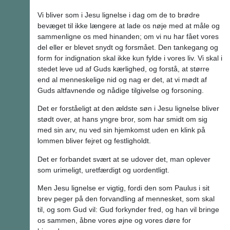
Vi bliver som i Jesu lignelse i dag om de to brødre
bevæget til ikke længere at lade os nøje med at måle og
sammenligne os med hinanden; om vi nu har fået vores
del eller er blevet snydt og forsmået. Den tankegang og
form for indignation skal ikke kun fylde i vores liv. Vi skal i
stedet leve ud af Guds kærlighed, og forstå, at større
end al menneskelige nid og nag er det, at vi mødt af
Guds altfavnende og nådige tilgivelse og forsoning.
Det er forståeligt at den ældste søn i Jesu lignelse bliver
stødt over, at hans yngre bror, som har smidt om sig
med sin arv, nu ved sin hjemkomst uden en klink på
lommen bliver fejret og festligholdt.
Det er forbandet svært at se udover det, man oplever
som urimeligt, uretfærdigt og uordentligt.
Men Jesu lignelse er vigtig, fordi den som Paulus i sit
brev peger på den forvandling af mennesket, som skal
til, og som Gud vil: Gud forkynder fred, og han vil bringe
os sammen, åbne vores øjne og vores døre for