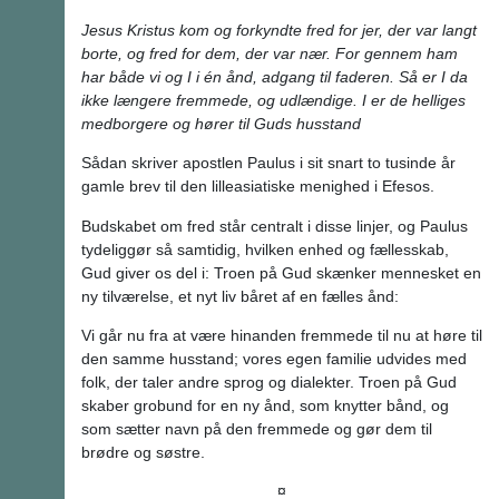
Jesus Kristus kom og forkyndte fred for jer, der var langt
borte, og fred for dem, der var nær. For gennem ham
har både vi og I i én ånd, adgang til faderen. Så er I da
ikke længere fremmede, og udlændige. I er de helliges
medborgere og hører til Guds husstand
Sådan skriver apostlen Paulus i sit snart to tusinde år
gamle brev til den lilleasiatiske menighed i Efesos.
Budskabet om fred står centralt i disse linjer, og Paulus
tydeliggør så samtidig, hvilken enhed og fællesskab,
Gud giver os del i: Troen på Gud skænker mennesket en
ny tilværelse, et nyt liv båret af en fælles ånd:
Vi går nu fra at være hinanden fremmede til nu at høre til
den samme husstand; vores egen familie udvides med
folk, der taler andre sprog og dialekter. Troen på Gud
skaber grobund for en ny ånd, som knytter bånd, og
som sætter navn på den fremmede og gør dem til
brødre og søstre.
¤