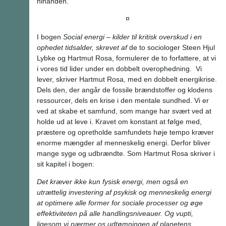
hinanden.
¤
I bogen
Social energi – kilder til kritisk overskud i en
ophedet tidsalder, skrevet af
de to sociologer Steen Hjul
Lybke og Hartmut Rosa, formulerer de to forfattere, at vi
i vores tid lider under en dobbelt overophedning. Vi
lever, skriver Hartmut Rosa, med en dobbelt energikrise.
Dels den, der angår de fossile brændstoffer og klodens
ressourcer, dels en krise i den mentale sundhed. Vi er
ved at skabe et samfund, som mange har svært ved at
holde ud at leve i. Kravet om konstant at følge med,
præstere og opretholde samfundets høje tempo kræver
enorme mængder af menneskelig energi. Derfor bliver
mange syge og udbrændte. Som Hartmut Rosa skriver i
sit kapitel i bogen:
Det kræver ikke kun fysisk energi, men også en
utrættelig investering af psykisk og menneskelig energi
at optimere alle former for sociale processer og øge
effektiviteten på alle handlingsniveauer. Og vupti,
ligesom vi nærmer os udtømningen af planetens