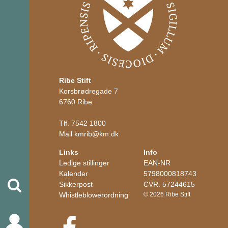
Ribe Stift
Korsbrødregade 7
6760 Ribe
Tlf.
7542 1800
Mail
kmrib
@
km.dk
Links
Info
Ledige stillinger
EAN-NR
Kalender
5798000818743
Søg
Sikkerpost
CVR. 57244615
Whistleblowerordning
© 2026 Ribe Stift