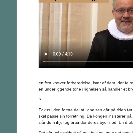
en fest kræver forberedelse, især af dem, der fej
en underliggende tone i lignelsen så handler et br
¤
Fokus i den første del af lignelsen går på tiden f
skal passe sin forretning. Da kongen insisterer på
slår dem ihjel og brænder deres byer ned. En drabe
Det går vel sjældent så galt hos os, men det med ikke