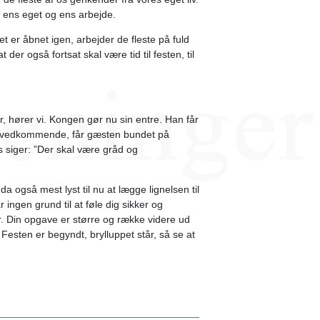
nd ens eget og ens arbejde.
et er åbnet igen, arbejder de fleste på fuld
der også fortsat skal være tid til festen, til
ker, hører vi. Kongen gør nu sin entre. Han får
er vedkommende, får gæsten bundet på
s siger: ”Der skal være gråd og
a også mest lyst til nu at lægge lignelsen til
r ingen grund til at føle dig sikker og
er. Din opgave er større og række videre ud
 Festen er begyndt, brylluppet står, så se at