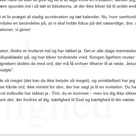
ære spundet ind i så tæt et tidsskema, at der ikke bliver tid til andet e
 i et liv præget af stadig acceleration og tæt kalender. Nu, hvor samfund
måske en besindelse på, at vi skal holde fokus på det væsentlige, dvs. at 
ationer, vi gives!
i festen. Andre er inviteret ind og har takket ja. Det er alle slags mennes
ryllupsklæder på, og han bliver tordnende vred. Kongen ligefrem revs
nelsen sluttes da med ord, der må få enhver tilhører til at røste. Jesu
valgte”.
yde så meget (det kan da ikke betyde så meget), og umiddelbart har jeg d
se hårde ord, ikke mindst for den, der har sagt ja til en invitation. Du ha
ørst indbudte har takket ja - Fint, du er kommet – men tro dig ikke sikk
som det, der fordres af dig, kærlighed til Gud og kærlighed til din næste.