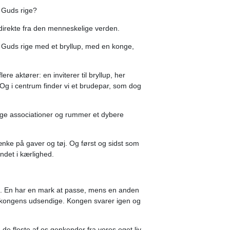
: Guds rige?
direkte fra den menneskelige verden.
 Guds rige med et bryllup, med en konge,
re aktører: en inviterer til bryllup, her
 Og i centrum finder vi et brudepar, som dog
ange associationer og rummer et dybere
ænke på gaver og tøj. Og først og sidst som
ndet i kærlighed.
mål. En har en mark at passe, mens en anden
ber kongens udsendige. Kongen svarer igen og
, de fleste af os genkender fra vores eget liv.