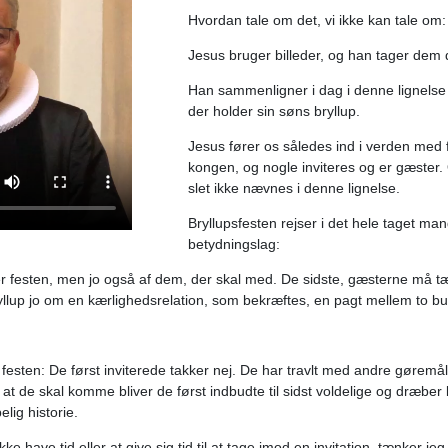
Hvordan tale om det, vi ikke kan tale om
Jesus bruger billeder, og han tager dem 
Han sammenligner i dag i denne lignelse
der holder sin søns bryllup.
Jesus fører os således ind i verden med fle
kongen, og nogle inviteres og er gæster.
slet ikke nævnes i denne lignelse.
Bryllupsfesten rejser i det hele taget m
betydningslag:
rer festen, men jo også af dem, der skal med. De sidste, gæsterne må t
yllup jo om en kærlighedsrelation, som bekræftes, en pagt mellem to bu
ør festen: De først inviterede takker nej. De har travlt med andre gøre
, at de skal komme bliver de først indbudte til sidst voldelige og dræ
lig historie.
 have tid eller at give sig tid til at tage imod en invitation, tænker jeg