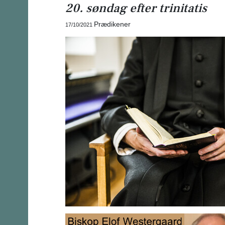
20. søndag efter trinitatis
Prædikener
17/10/2021