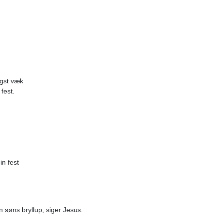
ngst væk
 fest.
in fest
n søns bryllup, siger Jesus.