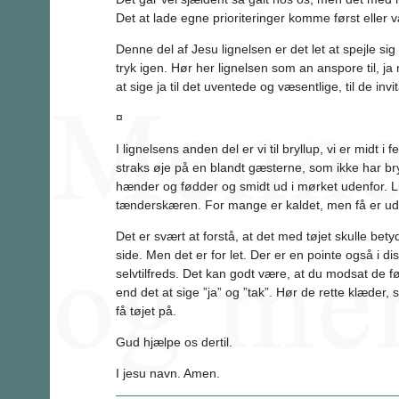
Det at lade egne prioriteringer komme først eller v
Denne del af Jesu lignelsen er det let at spejle sig
tryk igen. Hør her lignelsen som an anspore til, ja 
at sige ja til det uventede og væsentlige, til de invit
¤
I lignelsens anden del er vi til bryllup, vi er midt 
straks øje på en blandt gæsterne, som ikke har b
hænder og fødder og smidt ud i mørket udenfor. Lig
tænderskæren. For mange er kaldet, men få er ud
Det er svært at forstå, at det med tøjet skulle bet
side. Men det er for let. Der er en pointe også i dis
selvtilfreds. Det kan godt være, at du modsat de f
end det at sige ”ja” og ”tak”. Hør de rette klæder, 
få tøjet på.
Gud hjælpe os dertil.
I jesu navn. Amen.