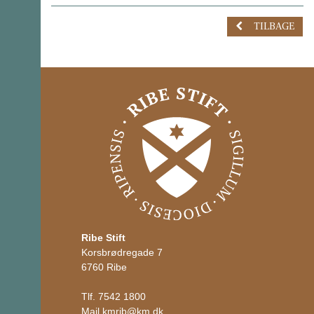
TILBAGE
Ribe Stift
Korsbrødregade 7
6760 Ribe
Tlf.
7542 1800
Mail
kmrib
@
km.dk