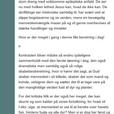
stum dreng med voldsomme epileptiske anfald. De ser
nu med hvilken lethed Jesus kan, hvad de ikke kan. De
skriftkloge ser mistroiske samtidig til, har svært ved at
slippe bogstaverne og se verden, mens en bevægelig
menneskemængde maser på og vil gerne overbevises af
stærke handlinger og mirakler.
Hvor er der meget i gang i denne lille beretning i dag!
¤
Kontrasten bliver måske så endnu tydeligere
sammenholdt med den første læsning i dag, den også
dramatiske men samtidig også så rolige
skabelsesberetning, hvor vi hører det sagt, at Gud
skaber mennesket i sit billede, skaber det som mand og
kvinde, velsigner dem og sætter det til at tage vare på
den mangfoldige verden fuld af dyr og planter.
For det kritiske blik er der også her meget, der kan
skurre og som kalder på vores fortolkning, for hvad vil
f.eks. sige, at mennesket er sat til at herske over havets
fisk, himlens fugle og alle dyr? Men vi er dog her først og