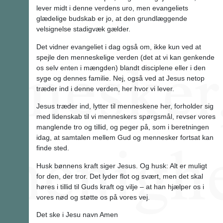
lever midt i denne verdens uro, men evangeliets
glædelige budskab er jo, at den grundlæggende
velsignelse stadigvæk gælder.
Det vidner evangeliet i dag også om, ikke kun ved at
spejle den menneskelige verden (det at vi kan genkende
os selv enten i mængden) blandt disciplene eller i den
syge og dennes familie. Nej, også ved at Jesus netop
træder ind i denne verden, her hvor vi lever.
Jesus træder ind, lytter til menneskene her, forholder sig
med lidenskab til vi menneskers spørgsmål, revser vores
manglende tro og tillid, og peger på, som i beretningen
idag, at samtalen mellem Gud og mennesker fortsat kan
finde sted.
Husk bønnens kraft siger Jesus. Og husk: Alt er muligt
for den, der tror. Det lyder flot og svært, men det skal
høres i tillid til Guds kraft og vilje – at han hjælper os i
vores nød og støtte os på vores vej.
Det ske i Jesu navn Amen