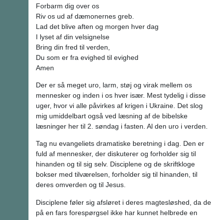
Forbarm dig over os
Riv os ud af dæmonernes greb.
Lad det blive aften og morgen hver dag
I lyset af din velsignelse
Bring din fred til verden,
Du som er fra evighed til evighed
Amen
Der er så meget uro, larm, støj og virak mellem os
mennesker og inden i os hver især. Mest tydelig i disse
uger, hvor vi alle påvirkes af krigen i Ukraine. Det slog
mig umiddelbart også ved læsning af de bibelske
læsninger her til 2. søndag i fasten. Al den uro i verden.
Tag nu evangeliets dramatiske beretning i dag. Den er
fuld af mennesker, der diskuterer og forholder sig til
hinanden og til sig selv. Disciplene og de skriftkloge
bokser med tilværelsen, forholder sig til hinanden, til
deres omverden og til Jesus.
Disciplene føler sig afsløret i deres magtesløshed, da de
på en fars forespørgsel ikke har kunnet helbrede en