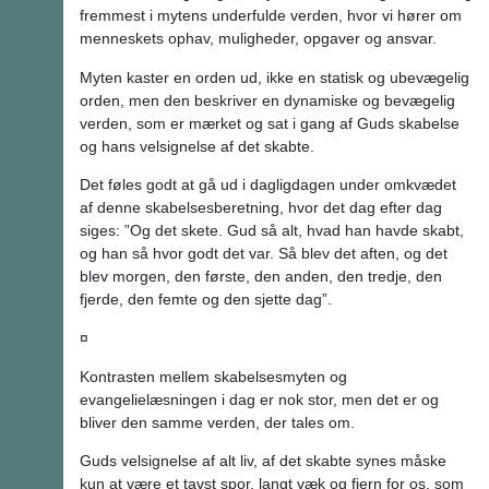
fremmest i mytens underfulde verden, hvor vi hører om
menneskets ophav, muligheder, opgaver og ansvar.
Myten kaster en orden ud, ikke en statisk og ubevægelig
orden, men den beskriver en dynamiske og bevægelig
verden, som er mærket og sat i gang af Guds skabelse
og hans velsignelse af det skabte.
Det føles godt at gå ud i dagligdagen under omkvædet
af denne skabelsesberetning, hvor det dag efter dag
siges: ”Og det skete. Gud så alt, hvad han havde skabt,
og han så hvor godt det var. Så blev det aften, og det
blev morgen, den første, den anden, den tredje, den
fjerde, den femte og den sjette dag”.
¤
Kontrasten mellem skabelsesmyten og
evangelielæsningen i dag er nok stor, men det er og
bliver den samme verden, der tales om.
Guds velsignelse af alt liv, af det skabte synes måske
kun at være et tavst spor, langt væk og fjern for os, som