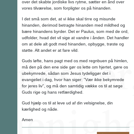
over det skabte jordiske livs rytme, sætter en ånd over
vores tilværelse, som forpligter os på hinanden.
I det små som det, at vi ikke skal tirre og misunde
hinanden, derimod betragte hinanden med mildhed og
bære hinandens byrder. Det er Paulus, som med de ord,
udfolder, hvad det vil sige at vandre i ånden. Det handler
om at dele alt godt med hinanden, opbygge, trøste og
støtte. Alt andet er at fare vild.
Guds løfte, hans pagt med os med regnbuen på himlen,
må den på den ene side gør os lette om hjertet, gøre os
ubekymrede, sådan som Jesus tydeliggør det i
evangeliet i dag, hvor han siger: ”Vær ikke bekymrede
for jeres liv”, og må den samtidig vække os til at søge
Guds rige og hans retfærdighed.
Gud hjælp os til at leve ud af din velsignelse, din
kærlighed og nåde.
Amen