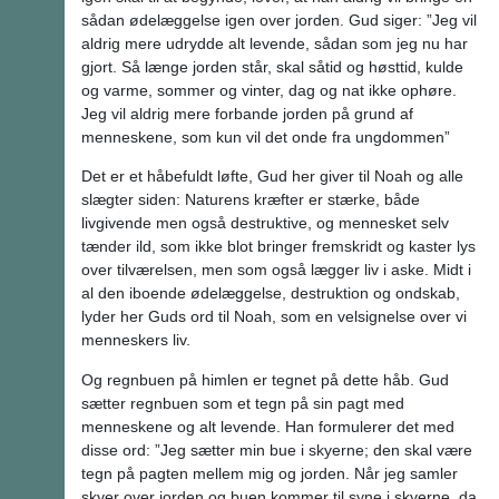
sådan ødelæggelse igen over jorden. Gud siger: ”Jeg vil
aldrig mere udrydde alt levende, sådan som jeg nu har
gjort. Så længe jorden står, skal såtid og høsttid, kulde
og varme, sommer og vinter, dag og nat ikke ophøre.
Jeg vil aldrig mere forbande jorden på grund af
menneskene, som kun vil det onde fra ungdommen”
Det er et håbefuldt løfte, Gud her giver til Noah og alle
slægter siden: Naturens kræfter er stærke, både
livgivende men også destruktive, og mennesket selv
tænder ild, som ikke blot bringer fremskridt og kaster lys
over tilværelsen, men som også lægger liv i aske. Midt i
al den iboende ødelæggelse, destruktion og ondskab,
lyder her Guds ord til Noah, som en velsignelse over vi
menneskers liv.
Og regnbuen på himlen er tegnet på dette håb. Gud
sætter regnbuen som et tegn på sin pagt med
menneskene og alt levende. Han formulerer det med
disse ord: ”Jeg sætter min bue i skyerne; den skal være
tegn på pagten mellem mig og jorden. Når jeg samler
skyer over jorden og buen kommer til syne i skyerne, da