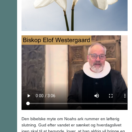
Den bibelske myte om Noahs ark rummer en løfterig
slutning. Gud efter vandet er sænket og hverdagslivet
igen skal til at begynde, lover, at han aldrig vil bringe en