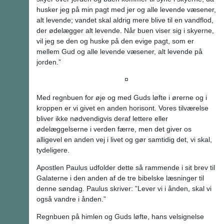
husker jeg på min pagt med jer og alle levende væsener,
alt levende; vandet skal aldrig mere blive til en vandflod,
der ødelægger alt levende. Når buen viser sig i skyerne,
vil jeg se den og huske på den evige pagt, som er
mellem Gud og alle levende væsener, alt levende på
jorden.”
¤
Med regnbuen for øje og med Guds løfte i ørerne og i
kroppen er vi givet en anden horisont. Vores tilværelse
bliver ikke nødvendigvis deraf lettere eller
ødelæggelserne i verden færre, men det giver os
alligevel en anden vej i livet og gør samtidig det, vi skal,
tydeligere.
Apostlen Paulus udfolder dette så rammende i sit brev til
Galaterne i den anden af de tre bibelske læsninger til
denne søndag. Paulus skriver: ”Lever vi i ånden, skal vi
også vandre i ånden.”
Regnbuen på himlen og Guds løfte, hans velsignelse