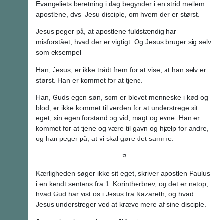
Evangeliets beretning i dag begynder i en strid mellem
apostlene, dvs. Jesu disciple, om hvem der er størst.
Jesus peger på, at apostlene fuldstændig har
misforstået, hvad der er vigtigt. Og Jesus bruger sig selv
som eksempel:
Han, Jesus, er ikke trådt frem for at vise, at han selv er
størst. Han er kommet for at tjene.
Han, Guds egen søn, som er blevet menneske i kød og
blod, er ikke kommet til verden for at understrege sit
eget, sin egen forstand og vid, magt og evne. Han er
kommet for at tjene og være til gavn og hjælp for andre,
og han peger på, at vi skal gøre det samme.
¤
Kærligheden søger ikke sit eget, skriver apostlen Paulus
i en kendt sentens fra 1. Korintherbrev, og det er netop,
hvad Gud har vist os i Jesus fra Nazareth, og hvad
Jesus understreger ved at kræve mere af sine disciple.