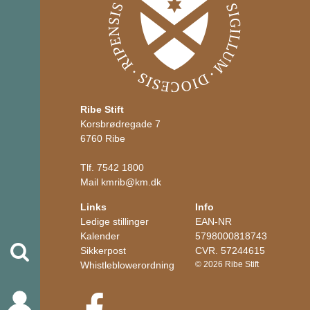
Ribe Stift
Korsbrødregade 7
6760 Ribe
Tlf.
7542 1800
Mail
kmrib
@
km.dk
Links
Info
Ledige stillinger
EAN-NR
Kalender
5798000818743
Søg
Sikkerpost
CVR. 57244615
Whistleblowerordning
© 2026 Ribe Stift