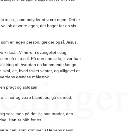
”to idios”, som betyder at være egen. Det er
r vel ok at være egen; det boger for en vis
, som en egen person, gælder også Jesus.
e kirkeår. Vi hører i evangeliet i dag,
lem på et æsel. På den ene side, lever han
 skildring af, hvordan en kommende konge
skal, alt, hvad folket venter, og alligevel er
ra verdens gængse målestok.
en pragt og soldater.
re til her og være blandt os, gå os med,
sig selv, men på det liv, han møder, den
dag. Han er håb for os.
 være han, som kommer, i Herrens navn!