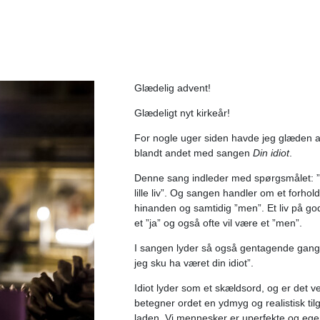
Glædelig advent!
Glædeligt nyt kirkeår!
For nogle uger siden havde jeg glæden 
blandt andet med sangen
Din idiot
.
Denne sang indleder med spørgsmålet: ”De
lille liv”. Og sangen handler om et forhold 
hinanden og samtidig ”men”. Et liv på godt 
et ”ja” og også ofte vil være et ”men”.
I sangen lyder så også gentagende gange 
jeg sku ha været din idiot”.
Idiot lyder som et skældsord, og er det 
betegner ordet en ydmyg og realistisk til
laden. Vi mennesker er uperfekte og ege