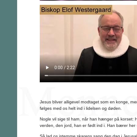
Jesus bliver alligevel modtaget som en konge, men 
følges med os helt ind i lidelsen og døden.
Nogle vil sige til ham, når han hænger på korset: 
verden, den jord, han er født ind i. Han bærer he
Så lad os istemme skarens sang den dag i Jerusa