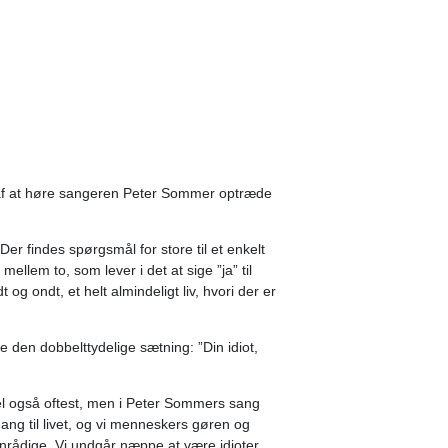
af at høre sangeren Peter Sommer optræde
r findes spørgsmål for store til et enkelt
mellem to, som lever i det at sige ”ja” til
og ondt, et helt almindeligt liv, hvori der er
den dobbelttydelige sætning: ”Din idiot,
vel også oftest, men i Peter Sommers sang
gang til livet, og vi menneskers gøren og
nrådige. Vi undgår næppe at være idioter.