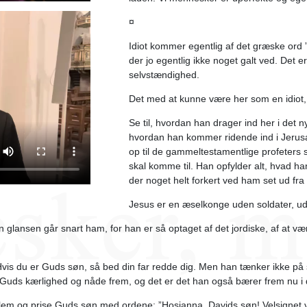
¤
Idiot kommer egentlig af det græske ord 
der jo egentlig ikke noget galt ved. Det e
selvstændighed.
Det med at kunne være her som en idiot
Se til, hvordan han drager ind her i det ny
hvordan han kommer ridende ind i Jerusa
op til de gammeltestamentlige profeters
skal komme til. Han opfylder alt, hvad han 
der noget helt forkert ved ham set ud f
Jesus er en æselkonge uden soldater, ud
glansen går snart ham, for han er så optaget af det jordiske, af at væ
Hvis du er Guds søn, så bed din far redde dig. Men han tænker ikke på 
r Guds kærlighed og nåde frem, og det er det han også bærer frem nu i 
lem og prise Guds søn med ordene: ”Hosianna, Davids søn! Velsignet