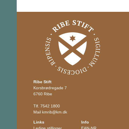
Ribe Stift
Korsbrødregade 7
6760 Ribe
Tlf.
7542 1800
Mail
kmrib
@
km.dk
Links
Info
Ledige stillinger
EAN-NR