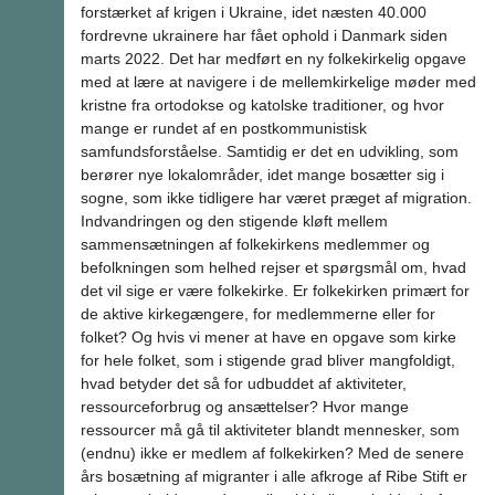
forstærket af krigen i Ukraine, idet næsten 40.000
fordrevne ukrainere har fået ophold i Danmark siden
marts 2022. Det har medført en ny folkekirkelig opgave
med at lære at navigere i de mellemkirkelige møder med
kristne fra ortodokse og katolske traditioner, og hvor
mange er rundet af en postkommunistisk
samfundsforståelse. Samtidig er det en udvikling, som
berører nye lokalområder, idet mange bosætter sig i
sogne, som ikke tidligere har været præget af migration.
Indvandringen og den stigende kløft mellem
sammensætningen af folkekirkens medlemmer og
befolkningen som helhed rejser et spørgsmål om, hvad
det vil sige er være folkekirke. Er folkekirken primært for
de aktive kirkegængere, for medlemmerne eller for
folket? Og hvis vi mener at have en opgave som kirke
for hele folket, som i stigende grad bliver mangfoldigt,
hvad betyder det så for udbuddet af aktiviteter,
ressourceforbrug og ansættelser? Hvor mange
ressourcer må gå til aktiviteter blandt mennesker, som
(endnu) ikke er medlem af folkekirken? Med de senere
års bosætning af migranter i alle afkroge af Ribe Stift er