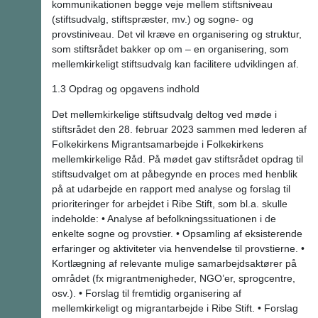
kommunikationen begge veje mellem stiftsniveau
(stiftsudvalg, stiftspræster, mv.) og sogne- og
provstiniveau. Det vil kræve en organisering og struktur,
som stiftsrådet bakker op om – en organisering, som
mellemkirkeligt stiftsudvalg kan facilitere udviklingen af.
1.3 Opdrag og opgavens indhold
Det mellemkirkelige stiftsudvalg deltog ved møde i
stiftsrådet den 28. februar 2023 sammen med lederen af
Folkekirkens Migrantsamarbejde i Folkekirkens
mellemkirkelige Råd. På mødet gav stiftsrådet opdrag til
stiftsudvalget om at påbegynde en proces med henblik
på at udarbejde en rapport med analyse og forslag til
prioriteringer for arbejdet i Ribe Stift, som bl.a. skulle
indeholde: • Analyse af befolkningssituationen i de
enkelte sogne og provstier. • Opsamling af eksisterende
erfaringer og aktiviteter via henvendelse til provstierne. •
Kortlægning af relevante mulige samarbejdsaktører på
området (fx migrantmenigheder, NGO’er, sprogcentre,
osv.). • Forslag til fremtidig organisering af
mellemkirkeligt og migrantarbejde i Ribe Stift. • Forslag