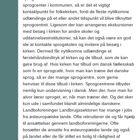
sprogcenter i kommunen, så er det et vigtigt
kontaktpunkt for folkekirken, fordi de fleste nytilkomne
udlændinge på et eller andet tidspunkt vil blive tilknyttet
sprogcentret. Ligesom der kan arrangeres ekskursioner
med besøg i kirken for andre skoler og
uddannelsesinstitutioner, så kan det også være en god
ide at kontakte sprogskolen og invitere på besøg i
kirken. Dermed får nytilkomne udlændinge et
førstehåndsindtryk af kirken og de tilbud, som de kan
gøre brug af. Hvis kirken har tilbud om dansk fællesskab
som fx en sprogcafé, hvor man kan træne det danske
sprog, så er der mange sprogcentre, som gerne
henviser til disse tilbud i kirken. Sprogcentrene tilbyder
nemlig kun undervisning i dansk. Men der, hvor man for
alvor lærer sproget, er, når man træner det. Og det sker
kun ude i samfundet blandt almindelige danskere.
Landboforeninger Landbrugssektoren har mange i jobs
fra østeuropæiske lande. Ofte rekrutterer de og får hjælp
til ansættelser gennem landboforeningerne. Ofte
bosætter de ansatte fra østeuropæiske lande sig også
på landet eller de får stillet en bolig til rådighed af