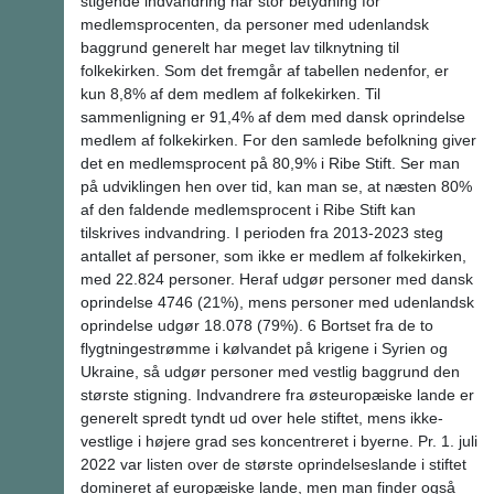
stigende indvandring har stor betydning for
medlemsprocenten, da personer med udenlandsk
baggrund generelt har meget lav tilknytning til
folkekirken. Som det fremgår af tabellen nedenfor, er
kun 8,8% af dem medlem af folkekirken. Til
sammenligning er 91,4% af dem med dansk oprindelse
medlem af folkekirken. For den samlede befolkning giver
det en medlemsprocent på 80,9% i Ribe Stift. Ser man
på udviklingen hen over tid, kan man se, at næsten 80%
af den faldende medlemsprocent i Ribe Stift kan
tilskrives indvandring. I perioden fra 2013-2023 steg
antallet af personer, som ikke er medlem af folkekirken,
med 22.824 personer. Heraf udgør personer med dansk
oprindelse 4746 (21%), mens personer med udenlandsk
oprindelse udgør 18.078 (79%). 6 Bortset fra de to
flygtningestrømme i kølvandet på krigene i Syrien og
Ukraine, så udgør personer med vestlig baggrund den
største stigning. Indvandrere fra østeuropæiske lande er
generelt spredt tyndt ud over hele stiftet, mens ikke-
vestlige i højere grad ses koncentreret i byerne. Pr. 1. juli
2022 var listen over de største oprindelseslande i stiftet
domineret af europæiske lande, men man finder også