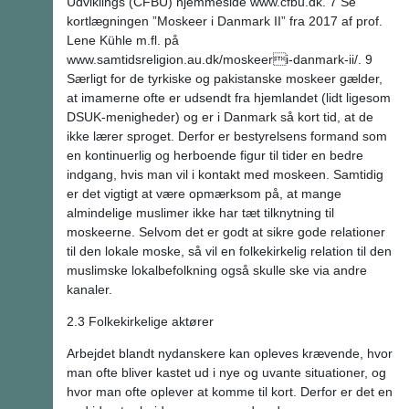
Udviklings (CFBU) hjemmeside www.cfbu.dk. 7 Se
kortlægningen ”Moskeer i Danmark II” fra 2017 af prof.
Lene Kühle m.fl. på
www.samtidsreligion.au.dk/moskeeri-danmark-ii/. 9
Særligt for de tyrkiske og pakistanske moskeer gælder,
at imamerne ofte er udsendt fra hjemlandet (lidt ligesom
DSUK-menigheder) og er i Danmark så kort tid, at de
ikke lærer sproget. Derfor er bestyrelsens formand som
en kontinuerlig og herboende figur til tider en bedre
indgang, hvis man vil i kontakt med moskeen. Samtidig
er det vigtigt at være opmærksom på, at mange
almindelige muslimer ikke har tæt tilknytning til
moskeerne. Selvom det er godt at sikre gode relationer
til den lokale moske, så vil en folkekirkelig relation til den
muslimske lokalbefolkning også skulle ske via andre
kanaler.
2.3 Folkekirkelige aktører
Arbejdet blandt nydanskere kan opleves krævende, hvor
man ofte bliver kastet ud i nye og uvante situationer, og
hvor man ofte oplever at komme til kort. Derfor er det en