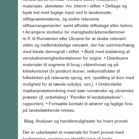
materialer, aktiviteter, mv. internt i stiftet. • Deltage og
byde ind med faglige input ved fx landemode,
stiftspræstestævne, og andre relevante
stiftsarrangementer, samt afholde stiftsdage efter behov.
• Arrangere studietur for menighedsrådsmedlemmer
m.fl. til Rumænien eller Ukraine for at skabe relevant
viden og mellemkirkelige netværk, der har sammenhæng
med lokale demografi i stiftet. • Bistå med etablering af
venskabsmenighedsrelationer for sogne. • Distribuere
materialer til sognene til brug i våbenhuset og på
kirkekontoret (fx postkort ikoner, velkomstfolder til
folkekirken på relevante sprog, evt. opstilling af ikon med
mulighed for at tænde vokslys, osv.). • Understøtte
makkerpræsteordning med især rumænske og ukrainske
præster (jf. anbefaling i ”Pendler til landsbybeboer”-
rapporten). • Fortsætte kontakt til aktører og faglige fora
på landsdækkende niveau.
Bilag: Analyser og handlemuligheder for hvert provsti
Der er udarbejdet et materiale for hvert provsti med
kortlægning, analyse og identificering af nogle