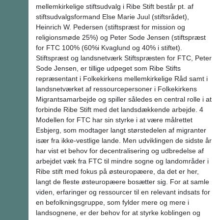
mellemkirkelige stiftsudvalg i Ribe Stift består pt. af
stiftsudvalgsformand Else Marie Juul (stiftsrådet),
Heinrich W. Pedersen (stiftspræst for mission og
religionsmøde 25%) og Peter Sode Jensen (stiftspræst
for FTC 100% (60%i Kvaglund og 40% i stiftet).
Stiftspræst og landsnetværk Stiftspræsten for FTC, Peter
Sode Jensen, er tillige udpeget som Ribe Stifts
repræsentant i Folkekirkens mellemkirkelige Råd samt i
landsnetværket af ressourcepersoner i Folkekirkens
Migrantsamarbejde og spiller således en central rolle i at
forbinde Ribe Stift med det landsdækkende arbejde. 4
Modellen for FTC har sin styrke i at være målrettet
Esbjerg, som modtager langt størstedelen af migranter
især fra ikke-vestlige lande. Men udviklingen de sidste år
har vist et behov for decentralisering og udbredelse af
arbejdet væk fra FTC til mindre sogne og landområder i
Ribe stift med fokus på østeuropæere, da det er her,
langt de fleste østeuropæere bosætter sig. For at samle
viden, erfaringer og ressourcer til en relevant indsats for
en befolkningsgruppe, som fylder mere og mere i
landsognene, er der behov for at styrke koblingen og