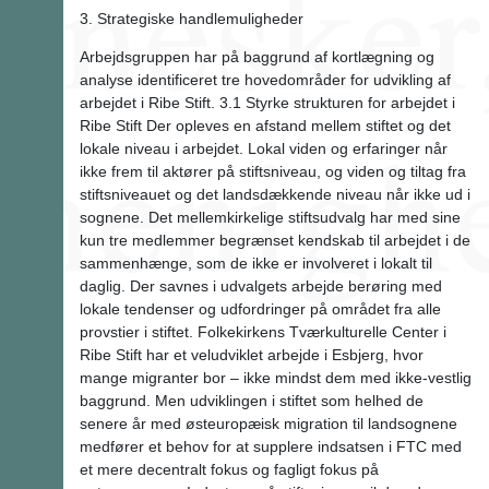
3. Strategiske handlemuligheder
Arbejdsgruppen har på baggrund af kortlægning og
analyse identificeret tre hovedområder for udvikling af
arbejdet i Ribe Stift. 3.1 Styrke strukturen for arbejdet i
Ribe Stift Der opleves en afstand mellem stiftet og det
lokale niveau i arbejdet. Lokal viden og erfaringer når
ikke frem til aktører på stiftsniveau, og viden og tiltag fra
stiftsniveauet og det landsdækkende niveau når ikke ud i
sognene. Det mellemkirkelige stiftsudvalg har med sine
kun tre medlemmer begrænset kendskab til arbejdet i de
sammenhænge, som de ikke er involveret i lokalt til
daglig. Der savnes i udvalgets arbejde berøring med
lokale tendenser og udfordringer på området fra alle
provstier i stiftet. Folkekirkens Tværkulturelle Center i
Ribe Stift har et veludviklet arbejde i Esbjerg, hvor
mange migranter bor – ikke mindst dem med ikke-vestlig
baggrund. Men udviklingen i stiftet som helhed de
senere år med østeuropæisk migration til landsognene
medfører et behov for at supplere indsatsen i FTC med
et mere decentralt fokus og fagligt fokus på