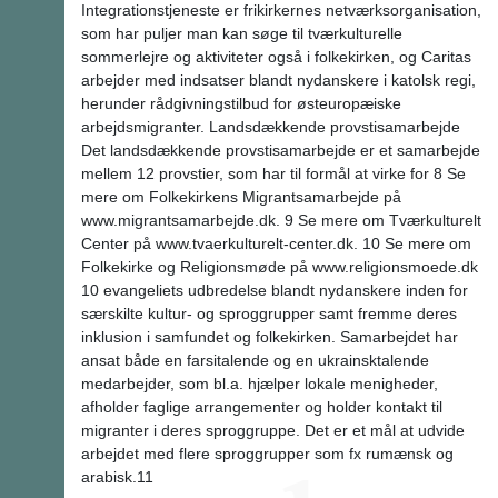
Integrationstjeneste er frikirkernes netværksorganisation,
som har puljer man kan søge til tværkulturelle
sommerlejre og aktiviteter også i folkekirken, og Caritas
arbejder med indsatser blandt nydanskere i katolsk regi,
herunder rådgivningstilbud for østeuropæiske
arbejdsmigranter. Landsdækkende provstisamarbejde
Det landsdækkende provstisamarbejde er et samarbejde
mellem 12 provstier, som har til formål at virke for 8 Se
mere om Folkekirkens Migrantsamarbejde på
www.migrantsamarbejde.dk. 9 Se mere om Tværkulturelt
Center på www.tvaerkulturelt-center.dk. 10 Se mere om
Folkekirke og Religionsmøde på www.religionsmoede.dk
10 evangeliets udbredelse blandt nydanskere inden for
særskilte kultur- og sproggrupper samt fremme deres
inklusion i samfundet og folkekirken. Samarbejdet har
ansat både en farsitalende og en ukrainsktalende
medarbejder, som bl.a. hjælper lokale menigheder,
afholder faglige arrangementer og holder kontakt til
migranter i deres sproggruppe. Det er et mål at udvide
arbejdet med flere sproggrupper som fx rumænsk og
arabisk.11