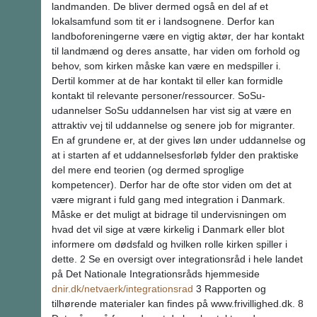
landmanden. De bliver dermed også en del af et
lokalsamfund som tit er i landsognene. Derfor kan
landboforeningerne være en vigtig aktør, der har kontakt
til landmænd og deres ansatte, har viden om forhold og
behov, som kirken måske kan være en medspiller i.
Dertil kommer at de har kontakt til eller kan formidle
kontakt til relevante personer/ressourcer. SoSu-
udannelser SoSu uddannelsen har vist sig at være en
attraktiv vej til uddannelse og senere job for migranter.
En af grundene er, at der gives løn under uddannelse og
at i starten af et uddannelsesforløb fylder den praktiske
del mere end teorien (og dermed sproglige
kompetencer). Derfor har de ofte stor viden om det at
være migrant i fuld gang med integration i Danmark.
Måske er det muligt at bidrage til undervisningen om
hvad det vil sige at være kirkelig i Danmark eller blot
informere om dødsfald og hvilken rolle kirken spiller i
dette. 2 Se en oversigt over integrationsråd i hele landet
på Det Nationale Integrationsråds hjemmeside
dnir.dk/netvaerk/integrationsrad
3 Rapporten og
tilhørende materialer kan findes på www.frivillighed.dk. 8