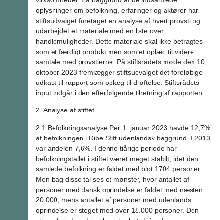
oplysninger om befolkning, erfaringer og aktører har
stiftsudvalget foretaget en analyse af hvert provsti og
udarbejdet et materiale med en liste over
handlemuligheder. Dette materiale skal ikke betragtes
som et færdigt produkt men som et oplæg til videre
samtale med provstierne. På stiftsrådets møde den 10.
oktober 2023 fremlægger stiftsudvalget det foreløbige
udkast til rapport som oplæg til drøftelse. Stiftsrådets
input indgår i den efterfølgende tilretning af rapporten.
2. Analyse af stiftet
2.1 Befolkningsanalyse Per 1. januar 2023 havde 12,7%
af befolkningen i Ribe Stift udenlandsk baggrund. I 2013
var andelen 7,6%. I denne tiårige periode har
befolkningstallet i stiftet været meget stabilt, idet den
samlede befolkning er faldet med blot 1704 personer.
Men bag disse tal ses et mønster, hvor antallet af
personer med dansk oprindelse er faldet med næsten
20.000, mens antallet af personer med udenlands
oprindelse er steget med over 18.000 personer. Den