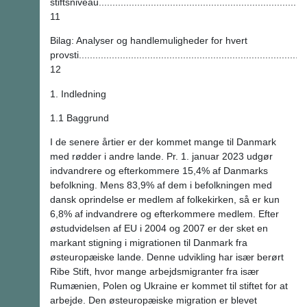
stiftsniveau............................................................................
11
Bilag: Analyser og handlemuligheder for hvert
provsti...................................................................................
12
1. Indledning
1.1 Baggrund
I de senere årtier er der kommet mange til Danmark
med rødder i andre lande. Pr. 1. januar 2023 udgør
indvandrere og efterkommere 15,4% af Danmarks
befolkning. Mens 83,9% af dem i befolkningen med
dansk oprindelse er medlem af folkekirken, så er kun
6,8% af indvandrere og efterkommere medlem. Efter
østudvidelsen af EU i 2004 og 2007 er der sket en
markant stigning i migrationen til Danmark fra
østeuropæiske lande. Denne udvikling har især berørt
Ribe Stift, hvor mange arbejdsmigranter fra især
Rumænien, Polen og Ukraine er kommet til stiftet for at
arbejde. Den østeuropæiske migration er blevet