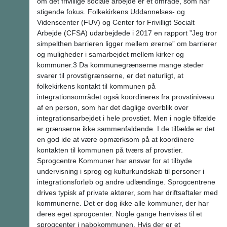
om det frivillige sociale arbejde er et område, som har
stigende fokus. Folkekirkens Uddannelses- og
Videnscenter (FUV) og Center for Frivilligt Socialt
Arbejde (CFSA) udarbejdede i 2017 en rapport ”Jeg tror
simpelthen barrieren ligger mellem ørerne” om barrierer
og muligheder i samarbejdet mellem kirker og
kommuner.3 Da kommunegrænserne mange steder
svarer til provstigrænserne, er det naturligt, at
folkekirkens kontakt til kommunen på
integrationsområdet også koordineres fra provstiniveau
af en person, som har det daglige overblik over
integrationsarbejdet i hele provstiet. Men i nogle tilfælde
er grænserne ikke sammenfaldende. I de tilfælde er det
en god ide at være opmærksom på at koordinere
kontakten til kommunen på tværs af provstier.
Sprogcentre Kommuner har ansvar for at tilbyde
undervisning i sprog og kulturkundskab til personer i
integrationsforløb og andre udlændinge. Sprogcentrene
drives typisk af private aktører, som har driftsaftaler med
kommunerne. Det er dog ikke alle kommuner, der har
deres eget sprogcenter. Nogle gange henvises til et
sprogcenter i nabokommunen. Hvis der er et