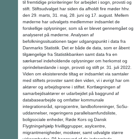
til fremtidige prioriteringer for arbejdet i sogn, provsti og
stift. Stiftsudvalget har siden da afholdt fire møder hhv.
den 29. marts, 31. maj, 28. juni og 17. august. Mellem
møderne har udvalgets medlemmer indsamlet de
forskellige oplysninger, som så er blevet gennemgået og
analyseret på møderne. Analysen af
befolkningssituationen tager udgangspunkt i data fra
Danmarks Statistik. Det er både de data, som er åbent
tilgængelige fra Statistikbanken samt data fra en
særkørsel indeholdende oplysninger om herkomst og
oprindelseslande i sogn, provsti og stift pr. 31. juli 2022.
Viden om eksisterende tiltag er indsamlet via samtaler
med stiftets provster samt den viden, vi i øvrigt har om
aktører og arbejdsgrene i stiftet. Kortlægningen af
samarbejdsaktører er udarbejdet på baggrund af
databasearbejde og omfatter kommunale
integrationsråd, sprogcentre, landboforeninger, SoSu-
uddannelser, regeringens parallelsamfundsliste,
boligsociale enheder, Røde Kors og Dansk
Flygtningehjælp frivilliggrupper, asylcentre,
migrantmenigheder, moskeer, samt udvalgte større
virksomheder. På baggrund af de indsamlede