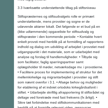
3.3 Iværksætte understøttende tiltag på stiftsniveau
Stiftspræsternes og stiftsudvalgets rolle er primært
understøttende, mens provstier og sogne er de
udøvende aktører lokalt. Det følgende er et bud på en
(ikke udtømmende) opgaveliste for stiftsudvalg og
stiftspræster i den kommende periode: • Kontakte hvert
enkelt provsti med henblik på at formidling af rapportens
indhold og dialog om udvikling af arbejdet i provstiet med
udgangspunkt i det materiale, som er udarbejdet med
analyse og forslag til handlemuligheder. • Tilbyde sig
som facilitator, faglig sparringspartner samt
oplægsholder til møder, netværksdage mv. i provstierne.
• Facilitere proces for implementering af struktur for det
mellemkirkelige og migrantarbejdet i provstier og stift
som nævnt ovenfor i 3.1. • Afsøge behov og muligheder
for etablering af et indviet ortodoks kirkegårdsafsnit i
stiftet. • Udarbejde skriftlig afrapportering til stiftsrådet og
deltage ved foretræde med fast frekvens (fx årligt). •
Sikre tæt forbindelse med stiftskommunikationen med
henblik på at formidle relevant viden, ressourcer,