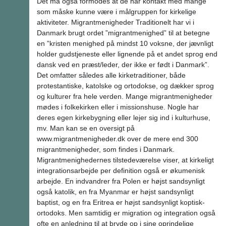
Det må også formodes at de har kontakt med mange
som måske kunne være i målgruppen for kirkelige
aktiviteter. Migrantmenigheder Traditionelt har vi i
Danmark brugt ordet ”migrantmenighed” til at betegne
en ”kristen menighed på mindst 10 voksne, der jævnligt
holder gudstjeneste eller lignende på et andet sprog end
dansk ved en præst/leder, der ikke er født i Danmark”.
Det omfatter således alle kirketraditioner, både
protestantiske, katolske og ortodokse, og dækker sprog
og kulturer fra hele verden. Mange migrantmenigheder
mødes i folkekirken eller i missionshuse. Nogle har
deres egen kirkebygning eller lejer sig ind i kulturhuse,
mv. Man kan se en oversigt på
www.migrantmenigheder.dk over de mere end 300
migrantmenigheder, som findes i Danmark.
Migrantmenighedernes tilstedeværelse viser, at kirkeligt
integrationsarbejde per definition også er økumenisk
arbejde. En indvandrer fra Polen er højst sandsynligt
også katolik, en fra Myanmar er højst sandsynligt
baptist, og en fra Eritrea er højst sandsynligt koptisk-
ortodoks. Men samtidig er migration og integration også
ofte en anledning til at bryde op i sine oprindelige