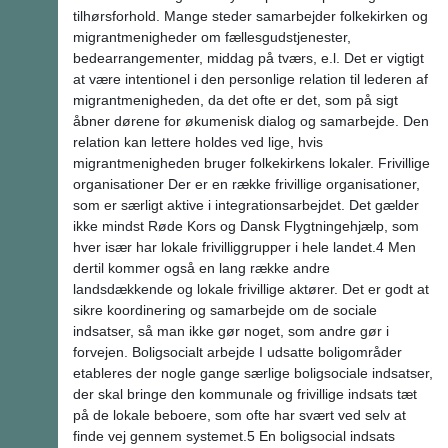
tilhørsforhold. Mange steder samarbejder folkekirken og
migrantmenigheder om fællesgudstjenester,
bedearrangementer, middag på tværs, e.l. Det er vigtigt
at være intentionel i den personlige relation til lederen af
migrantmenigheden, da det ofte er det, som på sigt
åbner dørene for økumenisk dialog og samarbejde. Den
relation kan lettere holdes ved lige, hvis
migrantmenigheden bruger folkekirkens lokaler. Frivillige
organisationer Der er en række frivillige organisationer,
som er særligt aktive i integrationsarbejdet. Det gælder
ikke mindst Røde Kors og Dansk Flygtningehjælp, som
hver især har lokale frivilliggrupper i hele landet.4 Men
dertil kommer også en lang række andre
landsdækkende og lokale frivillige aktører. Det er godt at
sikre koordinering og samarbejde om de sociale
indsatser, så man ikke gør noget, som andre gør i
forvejen. Boligsocialt arbejde I udsatte boligområder
etableres der nogle gange særlige boligsociale indsatser,
der skal bringe den kommunale og frivillige indsats tæt
på de lokale beboere, som ofte har svært ved selv at
finde vej gennem systemet.5 En boligsocial indsats