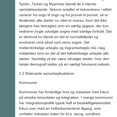
Syrien, Tyrkiet og Myanmar blandt de ti største
oprindelseslande. Selvom antallet af indvandrere i stiftet
varierer fra sogn til sogn og fra provsti til provsti, så er
tilvæksten alle steder nu nået et niveau, hvor det ikke
længere kan betragtes som en særlig opgave, der kun
vedrører nogle udvalgte sogne med særlige forhold. Det
er derimod nu blevet en del af normalbilledet og
involverer små såvel som store sogne. Det
mellemkirkelige arbejde og migrantarbejde må i dag
indtænkes som en del af det folkekirkelige arbejde alle
steder. Samtidig vil der være udvalgte steder, hvor den
lokale demografi kalder på en særligt fokuseret indsats.
2.2 Relevante samarbejdsaktører
Kommuner
Kommuner har forskellige fora og indsatser med fokus
på etniske minoriteter og integration. I mange kommuner
har integrationspolitik typisk haft et beskæftigelsesrettet
fokus men med en helhedsorienteret tilgang, som
omfatter indsatser inden for bl.a. sprog, sundhed,