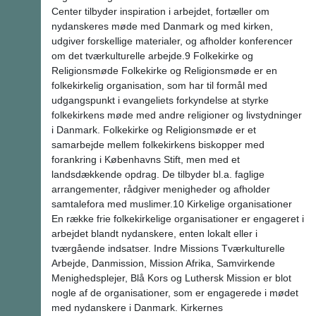
Center tilbyder inspiration i arbejdet, fortæller om
nydanskeres møde med Danmark og med kirken,
udgiver forskellige materialer, og afholder konferencer
om det tværkulturelle arbejde.9 Folkekirke og
Religionsmøde Folkekirke og Religionsmøde er en
folkekirkelig organisation, som har til formål med
udgangspunkt i evangeliets forkyndelse at styrke
folkekirkens møde med andre religioner og livstydninger
i Danmark. Folkekirke og Religionsmøde er et
samarbejde mellem folkekirkens biskopper med
forankring i Københavns Stift, men med et
landsdækkende opdrag. De tilbyder bl.a. faglige
arrangementer, rådgiver menigheder og afholder
samtalefora med muslimer.10 Kirkelige organisationer
En række frie folkekirkelige organisationer er engageret i
arbejdet blandt nydanskere, enten lokalt eller i
tværgående indsatser. Indre Missions Tværkulturelle
Arbejde, Danmission, Mission Afrika, Samvirkende
Menighedsplejer, Blå Kors og Luthersk Mission er blot
nogle af de organisationer, som er engagerede i mødet
med nydanskere i Danmark. Kirkernes