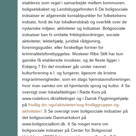
etableres som regel i samarbejde mellem kommunen,
boligselskabet og Landsbyggefonden.6 De boligsociale
indsatser er afgørende kontaktpunkter for folkekirkens
indsats, fordi de har lokalkendskab og overblik over de
nydanske miljøer, aktiviteter og indsatser. Boligsociale
indsatser kan fx omfatte fritidsjobordninger, sociale
aktiviteter, lektiehjælp, juridisk rådgivning,
foreningsguider, eller forskellige former for
kriminalitetsforebyggelse. Moskeer Ribe Stift har kun
ganske få etablerede moskeer, og de fleste ligger i
Esbjerg.7 En del moskeer går under navnet
kulturforening e.l. og fungerer, ligesom de kristne
migrantmenigheder, som en slags hjemstavnsforeninger,
hvor man samles om sit hjemlands sprog og kultur. 4 Se
oversigt over lokalafdelinger i Røde Kors på
www.rodekors.dk/afdelinger og i Dansk Flygtningehjælp
på
frivillig.drc.ngo/aktiviteter/sog-frivilliggrupper-og-
aktiviteter/
. 5 Se oversigt over boligsociale indsatser på
det boligsociale Danmarkskort på
www.boligsocialkort.dk. 6 Se meget mere om
boligsociale indsatser på Center for Boligsocial