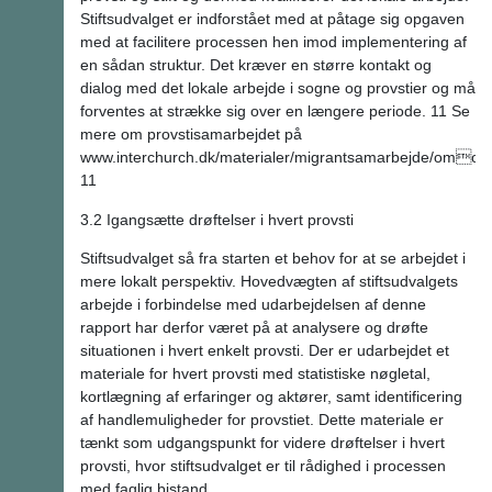
Stiftsudvalget er indforstået med at påtage sig opgaven
med at facilitere processen hen imod implementering af
en sådan struktur. Det kræver en større kontakt og
dialog med det lokale arbejde i sogne og provstier og må
forventes at strække sig over en længere periode. 11 Se
mere om provstisamarbejdet på
www.interchurch.dk/materialer/migrantsamarbejde/omos/
11
3.2 Igangsætte drøftelser i hvert provsti
Stiftsudvalget så fra starten et behov for at se arbejdet i
mere lokalt perspektiv. Hovedvægten af stiftsudvalgets
arbejde i forbindelse med udarbejdelsen af denne
rapport har derfor været på at analysere og drøfte
situationen i hvert enkelt provsti. Der er udarbejdet et
materiale for hvert provsti med statistiske nøgletal,
kortlægning af erfaringer og aktører, samt identificering
af handlemuligheder for provstiet. Dette materiale er
tænkt som udgangspunkt for videre drøftelser i hvert
provsti, hvor stiftsudvalget er til rådighed i processen
med faglig bistand.