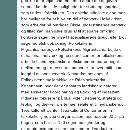
god ide at arbejde sammen med andre om opgaven
samt at kende til de muligheder for støtte og sparring,
som findes i folkekirken. Den enkelte står ikke alene men
har mulighed for at blive en del af netværk i folkekirken,
som arbejder på området. Disse understøttende netværk
og tiltag kan man gøre brug af til at sparre omkring
konkrete sager, henvise til specialiserede tilbud, eller blot
søge moralsk opbakning. Folkekirkens
Migrantsamarbejde Folkekirkens Migrantsamarbejde er
et nationalt netværk og ressourcecenter for folkekirkens
arbejde blandt nydanskere. Biskopperne har udpeget
mellem en og tre ressourcepersoner fra hvert stift, som
indgår i et landsnetværk. Netværket betjenes af
Folkekirkens mellemkirkelige Råds sekretariat i
København, hvor der er ansat to landskoordinatorer
med ansvar for koordinering og udvikling af indsatsen.
Indsatser fokuserer på bl.a. viden, netværk, strategi og
teologi, og dækker alle temaer relateret til nydanskere.8
Tværkulturelt Center Tværkulturel Center er en fri
folkekirkelig netværksorganisation med næsten 30 år på
bagen, som har ca. 180 sognemenigheder og
migrantmenigheder som medlemmer. Tværkulturelt