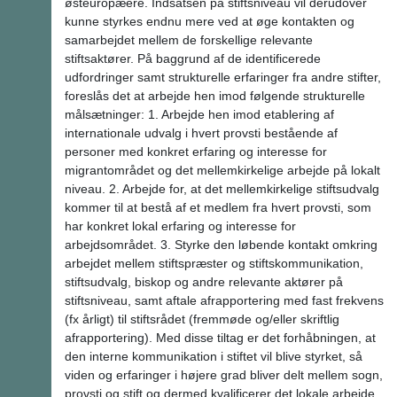
østeuropæere. Indsatsen på stiftsniveau vil derudover
kunne styrkes endnu mere ved at øge kontakten og
samarbejdet mellem de forskellige relevante
stiftsaktører. På baggrund af de identificerede
udfordringer samt strukturelle erfaringer fra andre stifter,
foreslås det at arbejde hen imod følgende strukturelle
målsætninger: 1. Arbejde hen imod etablering af
internationale udvalg i hvert provsti bestående af
personer med konkret erfaring og interesse for
migrantområdet og det mellemkirkelige arbejde på lokalt
niveau. 2. Arbejde for, at det mellemkirkelige stiftsudvalg
kommer til at bestå af et medlem fra hvert provsti, som
har konkret lokal erfaring og interesse for
arbejdsområdet. 3. Styrke den løbende kontakt omkring
arbejdet mellem stiftspræster og stiftskommunikation,
stiftsudvalg, biskop og andre relevante aktører på
stiftsniveau, samt aftale afrapportering med fast frekvens
(fx årligt) til stiftsrådet (fremmøde og/eller skriftlig
afrapportering). Med disse tiltag er det forhåbningen, at
den interne kommunikation i stiftet vil blive styrket, så
viden og erfaringer i højere grad bliver delt mellem sogn,
provsti og stift og dermed kvalificerer det lokale arbejde.