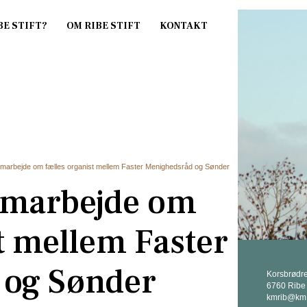
amarbejde om fælles organist mellem Faster Menighedsråd og Sønder
amarbejde om
t mellem Faster
 og Sønder
Korsbrødr
6760 Ribe
kmrib@km