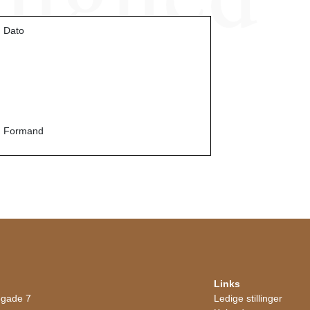
Dato
Formand
Links
egade 7
Ledige stillinger