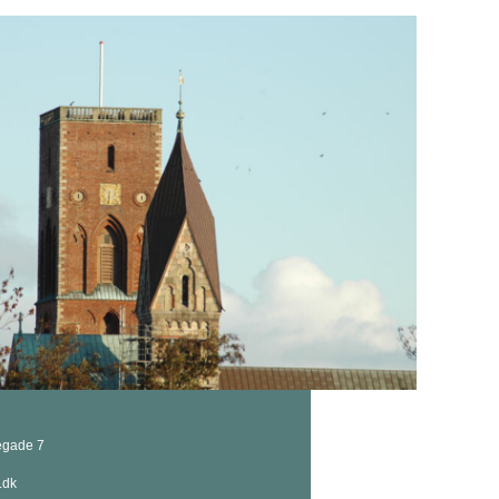
egade 7
.dk