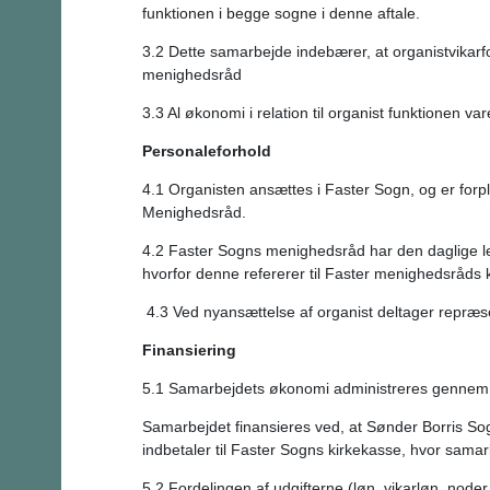
funktionen i begge sogne i denne aftale.
3.2 Dette samarbejde indebærer, at organistvikarf
menighedsråd
3.3 Al økonomi i relation til organist funktionen 
Personaleforhold
4.1 Organisten ansættes i Faster Sogn, og er forplig
Menighedsråd.
4.2 Faster Sogns menighedsråd har den daglige led
hvorfor denne refererer til Faster menighedsråds 
4.3 Ved nyansættelse af organist deltager repræ
Finansiering
5.1 Samarbejdets økonomi administreres gennem 
Samarbejdet finansieres ved, at Sønder Borris So
indbetaler til Faster Sogns kirkekasse, hvor sama
5.2 Fordelingen af udgifterne (løn, vikarløn, node