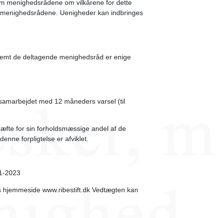
em menighedsrådene om vilkårene for dette
m menighedsrådene. Uenigheder kan indbringes
fremt de deltagende menighedsråd er enige
 samarbejdet med 12 måneders varsel (til
æfte for sin forholdsmæssige andel af de
denne forpligtelse er afviklet.
/1-2023
fts hjemmeside www.ribestift.dk Vedtægten kan