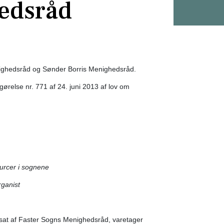
edsråd
ighedsråd og Sønder Borris Menighedsråd.
tgørelse nr. 771 af 24. juni 2013 af lov om
edre
ourcer i sognene
ganist
nsat af Faster Sogns Menighedsråd, varetager