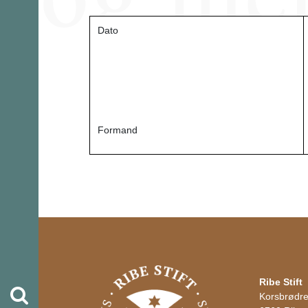
Dato
Formand
Ribe Stift
Søg
Korsbrødr