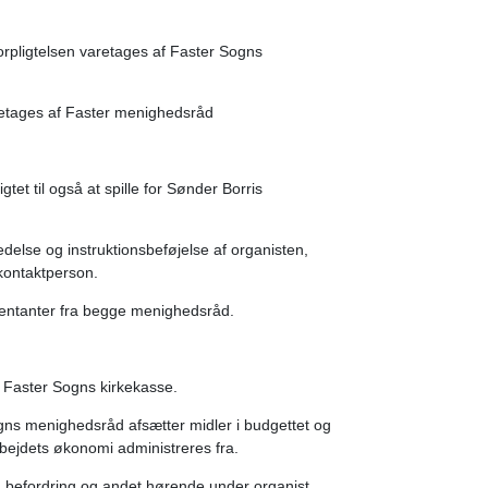
orpligtelsen varetages af Faster Sogns
varetages af Faster menighedsråd
tet til også at spille for Sønder Borris
else og instruktionsbeføjelse af organisten,
kontaktperson.
sentanter fra begge menighedsråd.
Faster Sogns kirkekasse.
gns menighedsråd afsætter midler i budgettet og
rbejdets økonomi administreres fra.
r, befordring og andet hørende under organist