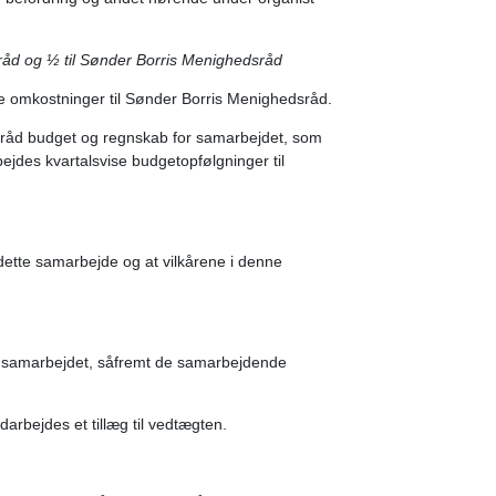
sråd og ½ til Sønder Borris Menighedsråd
te omkostninger til Sønder Borris Menighedsråd.
sråd budget og regnskab for samarbejdet, som
jdes kvartalsvise budgetopfølgninger til
dette samarbejde og at vilkårene i denne
 i samarbejdet, såfremt de samarbejdende
rbejdes et tillæg til vedtægten.