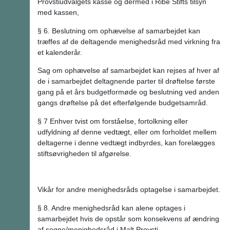
Provstiudvalgets kasse og dermed i Ribe Stifts tilsyn
med kassen,
§ 6. Beslutning om ophævelse af samarbejdet kan
træffes af de deltagende menighedsråd med virkning fra
et kalenderår.
Sag om ophævelse af samarbejdet kan rejses af hver af
de i samarbejdet deltagnende parter til drøftelse første
gang på et års budgetformøde og beslutning ved anden
gangs drøftelse på det efterfølgende budgetsamråd.
§ 7 Enhver tvist om forståelse, fortolkning eller
udfyldning af denne vedtægt, eller om forholdet mellem
deltagerne i denne vedtægt indbyrdes, kan forelægges
stiftsøvrigheden til afgørelse.
Vikår for andre menighedsråds optagelse i samarbejdet.
§ 8. Andre menighedsråd kan alene optages i
samarbejdet hvis de opstår som konsekvens af ændring
af sogne/menighedsråd i Malt Provsti.