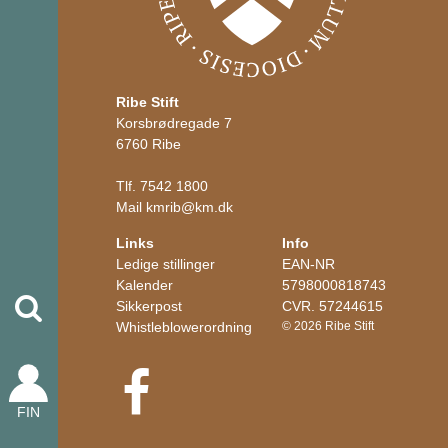
Ribe Stift
Korsbrødregade 7
6760 Ribe
Tlf.
7542 1800
Mail
kmrib
@
km.dk
Links
Info
Ledige stillinger
EAN-NR
Kalender
5798000818743
Søg
Sikkerpost
CVR. 57244615
Whistleblowerordning
© 2026 Ribe Stift
FIN