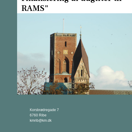
RAMS"
Korsbrødregade 7
6760 Ribe
kmrib@km.dk