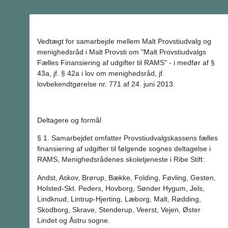
Vedtægt for samarbejde mellem Malt Provstiudvalg og
menighedsråd i Malt Provsti om "Malt Provstiudvalgs
Fælles Finansiering af udgifter til RAMS" - i medfør af §
43a, jf. § 42a i lov om menighedsråd, jf.
lovbekendtgørelse nr. 771 af 24. juni 2013.
Deltagere og formål
§ 1. Samarbejdet omfatter Provstiudvalgskassens fælles
finansiering af udgifter til følgende sognes deltagelse i
RAMS, Menighedsrådenes skoletjeneste i Ribe Stift:
Andst, Askov, Brørup, Bække, Folding, Føvling, Gesten,
Holsted-Skt. Peders, Hovborg, Sønder Hygum, Jels,
Lindknud, Lintrup-Hjerting, Læborg, Malt, Rødding,
Skodborg, Skrave, Stenderup, Veerst, Vejen, Øster
Lindet og Åstru sogne.