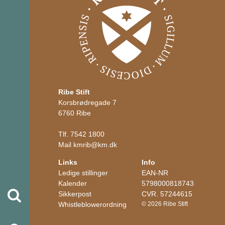
Ribe Stift
Korsbrødregade 7
6760 Ribe
Tlf.
7542 1800
Mail
kmrib
@
km.dk
Links
Info
Ledige stillinger
EAN-NR
Kalender
5798000818743
Søg
Sikkerpost
CVR. 57244615
Whistleblowerordning
© 2026 Ribe Stift