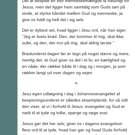
Det at bespise en stor menneskemængde lå naturligt for
Jesus, men det ligger ham samtidig som Guds søn på
sinde, at styrke båndet mellem Gud og menneske, ja
give os fuldt og helt del i sig selv.
Det er dybest set, hvad ligger i Jesu ord, når han siger:
”Jeg er livets brød. Den, der kommer til mig, skal ikke
sulte, og den, der tror på mig, skal aldrig tørste.”
Brødunderet dagen før er tegn på noget større og mere,
nemlig det, at Gud giver os del i et liv, en kærlighed og
en nåde, der rækker både til i dag og i morgen, ja som
rækker langt ud over dagen og vejen.
¤
Jesu egen udlægning i dag i Johannesevangeliet af
bespisningsunderet er således eksemplarisk, for så vidt
den viser, at vi i forhold til Jesus, evangeliet og Gud er
nødt til at tyde og tolke, spørge og søge svar.
Jesus gør det her selv, giver os i dagens evangelium
flere ord til at tyde, hvad han gør og hvad Guds forhold