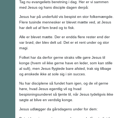
Tag nu evangeliets beretning i dag. Her er vi sammen
med Jesus og hans disciple dagen derpå:
Jesus har på underfuld vis bespist en stor folkemængde.
Flere tusinde mennesker er blevet mætte ved, at Jesus
har delt ud af fem brød og to fisk.
Alle er blevet mætte. Der er endda flere rester end der
var brød, der blev delt ud. Det er et rent under og stor
magi.
Folket har da derfor gerne straks ville gøre Jesus til
konge (hvem vil ikke gerne have en leder, som kan stille
al sult), men Jesus flygtede bare afsted, trak sig tilbage
og ønskede ikke at sole sig i sin succes.
Nu har disciplene så fundet ham igen, og de vil gerne
høre, hvad Jesus egentlig vil og hvad
bespisningsunderet så tjente til, når Jesus tydeligvis ikke
søgte at blive en verdslig konge.
Jesus udlægger da gårsdagens under for dem: