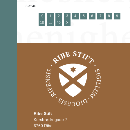
3 af 40
1
2
3
4
5
6
7
8
9
10
…
40
Ribe Stift
Korsbrødregade 7
6760 Ribe