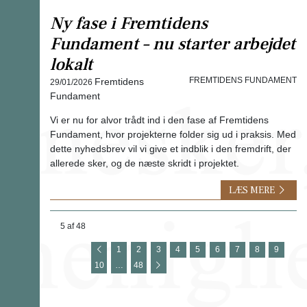
Ny fase i Fremtidens
Fundament – nu starter arbejdet
lokalt
Fremtidens
FREMTIDENS FUNDAMENT
29/01/2026
Fundament
Vi er nu for alvor trådt ind i den fase af Fremtidens
Fundament, hvor projekterne folder sig ud i praksis. Med
dette nyhedsbrev vil vi give et indblik i den fremdrift, der
allerede sker, og de næste skridt i projektet.
LÆS MERE
5 af 48
1
2
3
4
5
6
7
8
9
10
…
48