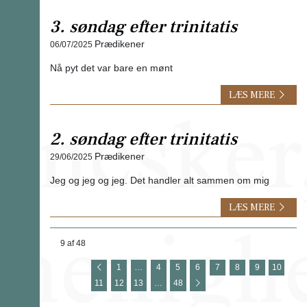
3. søndag efter trinitatis
Prædikener
06/07/2025
Nå pyt det var bare en mønt
LÆS MERE
2. søndag efter trinitatis
Prædikener
29/06/2025
Jeg og jeg og jeg. Det handler alt sammen om mig
LÆS MERE
9 af 48
1
…
4
5
6
7
8
9
10
11
12
13
…
48