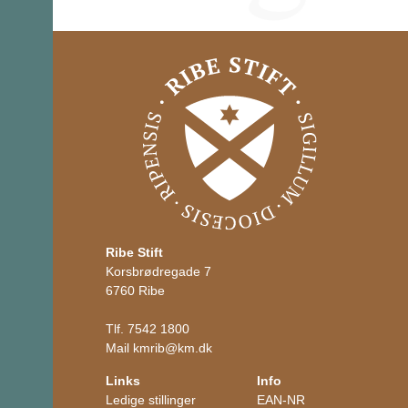
Ribe Stift
Korsbrødregade 7
6760 Ribe
Tlf.
7542 1800
Mail
kmrib
@
km.dk
Links
Info
Ledige stillinger
EAN-NR