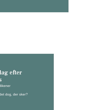
dag efter
s
ikener
et dog, der sker?