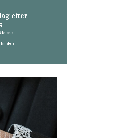
dag efter
s
ikener
 himlen