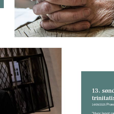
13. søn
trinitati
Præd
14/09/2025
"Hvor langt r