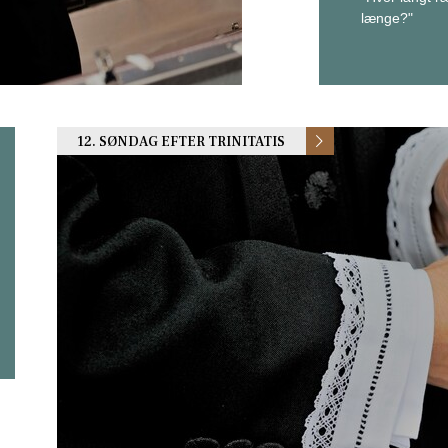
længe?"
12. SØNDAG EFTER TRINITATIS