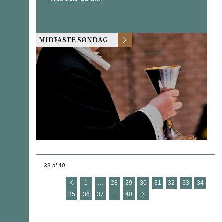
MIDFASTE SØNDAG
33 af 40
1
…
28
29
30
31
32
33
34
35
36
37
…
40