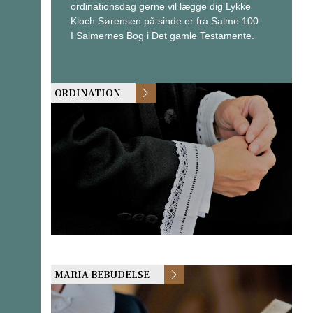
ordinationsdag gerne vil lægge dig Lykke
Kloch Sørensen på sinde er fra Salme 100
I Salmernes Bog i Det gamle Testamente.
ORDINATION
MARIA BEBUDELSE