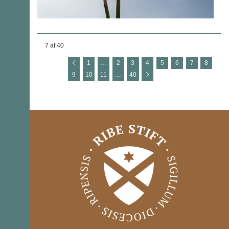
7 af 40
1
…
2
3
4
5
6
7
8
9
10
11
…
40