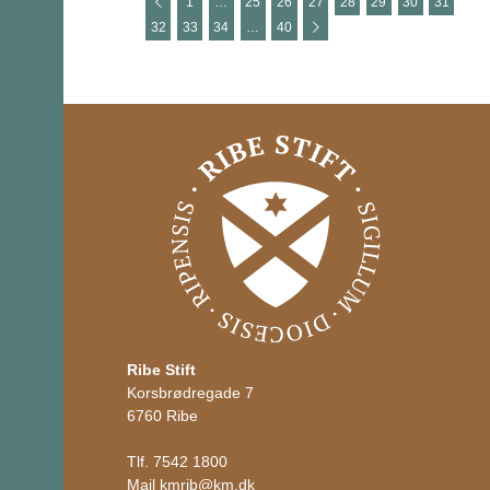
1
…
25
26
27
28
29
30
31
32
33
34
…
40
Ribe Stift
Korsbrødregade 7
6760 Ribe
Tlf.
7542 1800
Mail
kmrib
@
km.dk