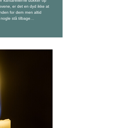
or kantarellerne dukker op
ovene, er det en dyd ikke at
nden for dem men altid
 nogle stå tilbage…