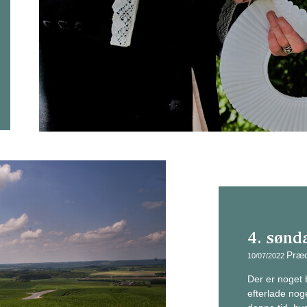
4. sønda
Præd
10/07/2022
Der er noget b
efterlade noge