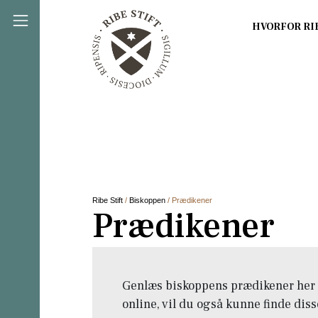
Direkte til indholdet
Ribe Stift
/
Biskoppen
/ Prædikener
Prædikener
Genlæs biskoppens prædikener her 
online, vil du også kunne finde diss