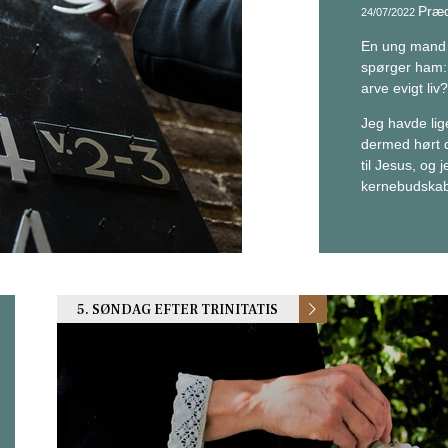
Præd
24/07/2022
En ung mand 
spørger ham: 
arve evigt liv?
Jeg havde lige
dermed hørt 
til Jesus, og 
kernebudskab
5. SØNDAG EFTER TRINITATIS