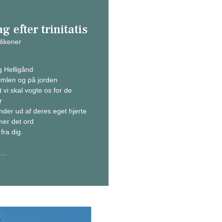
g efter trinitatis
ikener
 Helligånd
imlen og på jorden
t vi skal vogte os for de
r
nder ud af deres eget hjerte
mer det ord
ra dig.
d…