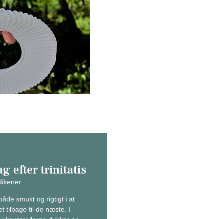
g efter trinitatis
ikener
åde smukt og rigtigt i at
t tilbage til de næste. I