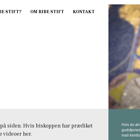
på siden. Hvis biskoppen har prædiket
Hvis du øn
gudstjenest
e videoer her.
mail kmrib