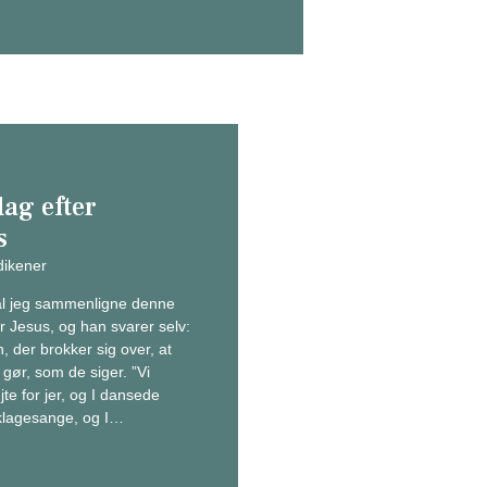
dag efter
s
ikener
l jeg sammenligne denne
r Jesus, og han svarer selv:
, der brokker sig over, at
 gør, som de siger. ”Vi
øjte for jer, og I dansede
 klagesange, og I…