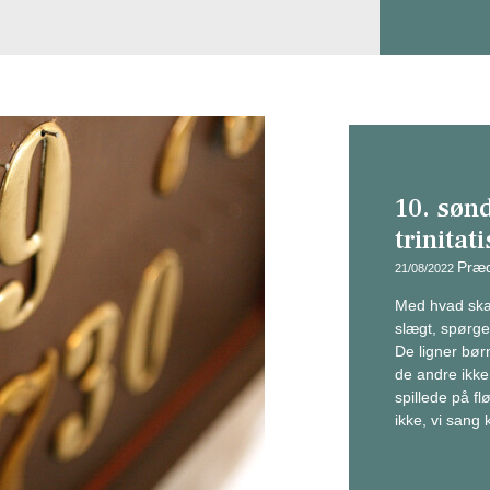
10. søn
trinitati
Præd
21/08/2022
Med hvad ska
slægt, spørge
De ligner børn
de andre ikke
spillede på fl
ikke, vi sang