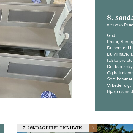
8. sønda
Præd
07/08/2022
Gud
Fader, Søn og
Du som er i h
Du vil have, a
falske profete
Der kun forky
Og helt glem
Som kommer f
Vi beder dig:
Hjælp os me
7. SØNDAG EFTER TRINITATIS