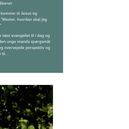
ikener
kommer til Jesus og
”Mester, hvordan skal jeg
”
 læst evangeliet til i dag og
den unge mands spørgsmål
jeg overvejede perspektiv og
 til…