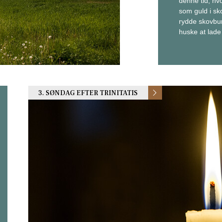
denne tid, hv
som guld i sk
rydde skovbu
huske at lade
3. SØNDAG EFTER TRINITATIS