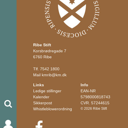
Ribe Stift
Korsbrødregade 7
6760 Ribe
Tlf.
7542 1800
Mail
kmrib
@
km.dk
Links
Info
Ledige stillinger
EAN-NR
Kalender
5798000818743
Søg
Sikkerpost
CVR. 57244615
Whistleblowerordning
© 2026 Ribe Stift