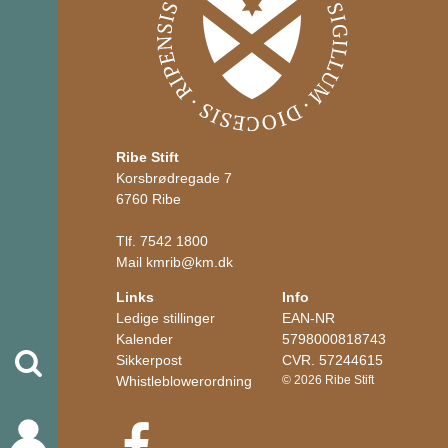
Ribe Stift
Korsbrødregade 7
6760 Ribe
Tlf.
7542 1800
Mail
kmrib
@
km.dk
Links
Info
Ledige stillinger
EAN-NR
Kalender
5798000818743
Søg
Sikkerpost
CVR. 57244615
Whistleblowerordning
© 2026 Ribe Stift