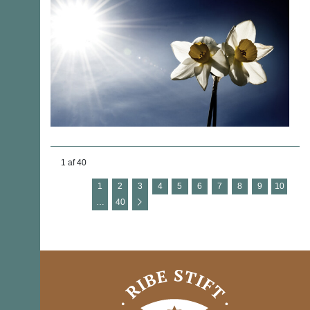
1 af 40
1
2
3
4
5
6
7
8
9
10
…
40